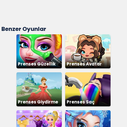
Benzer Oyunlar
Prenses Güzellik
Prenses Avatar
Salonu
Dünyası
Prenses Giydirme
Prenses Saç
Boyama