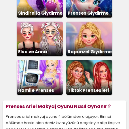
Sindirella Giydirme
Prenses Giydirme
ve Makyaj
Elsa ve Anna
Rapunzel Giydirme
Giydirme
Hamile Prenses
Tiktok Prensesleri
Giydirme
Prenses Ariel Makyaj Oyunu Nasıl Oynanır ?
Prenses ariel makyaj oyunu 4 bölümden oluşuyor. Birinci
bölümde hasta olan deniz kızını yüzünü peçeteyle silip ilaç ve