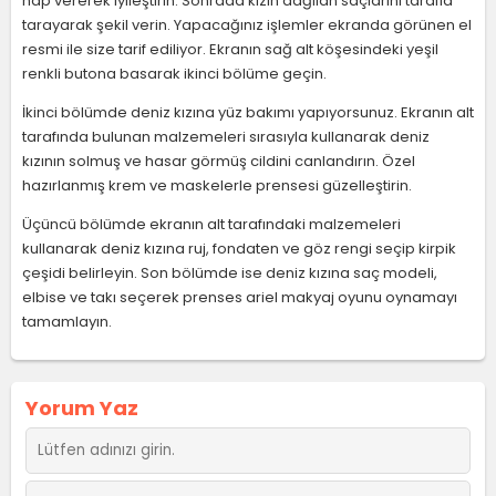
hap vererek iyileştirin. Sonrada kızın dağılan saçlarını tarafla
tarayarak şekil verin. Yapacağınız işlemler ekranda görünen el
resmi ile size tarif ediliyor. Ekranın sağ alt köşesindeki yeşil
renkli butona basarak ikinci bölüme geçin.
İkinci bölümde deniz kızına yüz bakımı yapıyorsunuz. Ekranın alt
tarafında bulunan malzemeleri sırasıyla kullanarak deniz
kızının solmuş ve hasar görmüş cildini canlandırın. Özel
hazırlanmış krem ve maskelerle prensesi güzelleştirin.
Üçüncü bölümde ekranın alt tarafındaki malzemeleri
kullanarak deniz kızına ruj, fondaten ve göz rengi seçip kirpik
çeşidi belirleyin. Son bölümde ise deniz kızına saç modeli,
elbise ve takı seçerek prenses ariel makyaj oyunu oynamayı
tamamlayın.
Yorum Yaz