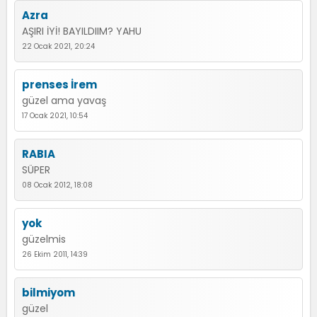
Azra
AŞIRI İYİ! BAYILDIIM? YAHU
22 Ocak 2021, 20:24
prenses İrem
güzel ama yavaş
17 Ocak 2021, 10:54
RABIA
SÜPER
08 Ocak 2012, 18:08
yok
güzelmis
26 Ekim 2011, 14:39
bilmiyom
güzel