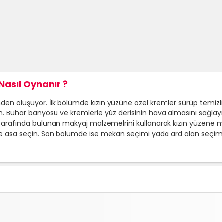
asıl Oynanır ?
n oluşuyor. İlk bölümde kızın yüzüne özel kremler sürüp temizlik 
rin. Buhar banyosu ve kremlerle yüz derisinin hava almasını sağlay
t tarafında bulunan makyaj malzemelrini kullanarak kızın yüzene m
 ve asa seçin. Son bölümde ise mekan seçimi yada ard alan seç