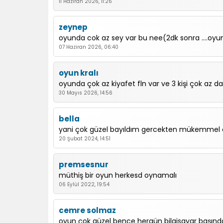
11 Haziran 2026, 11:26
zeynep
oyunda cok az sey var bu nee(2dk sonra ....oyun
07 Haziran 2026, 06:40
oyun kralı
oyunda çok az kiyafet fln var ve 3 kişi çok az dah
30 Mayıs 2026, 14:56
bella
yani çok güzel bayıldım gercekten mükemmel ö
20 Şubat 2024, 14:51
premsesnur
müthiş bir oyun herkesd oynamalı
06 Eylül 2022, 19:54
cemre solmaz
oyun çok güzel bence hergün bilgisayar başı