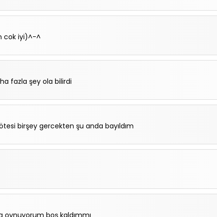
 cok iyi)^-^
a fazla şey ola bilirdi
tesi birşey gercekten şu anda bayıldım
nda oynuyorum boş kaldımmı