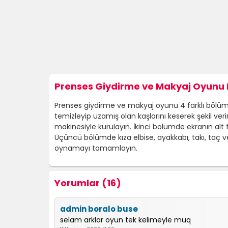
Prenses Giydirme ve Makyaj Oyunu N
Prenses giydirme ve makyaj oyunu 4 farklı bölümde
temizleyip uzamış olan kaşlarını keserek şekil ve
makinesiyle kurulayın. İkinci bölümde ekranın al
Üçüncü bölümde kıza elbise, ayakkabı, takı, taç
oynamayı tamamlayın.
Yorumlar (16)
admin boralo buse
selam arklar oyun tek kelimeyle muq