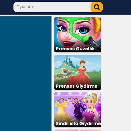
Prenses Güzellik
Salonu
Prenses Giydirme
Sindirella Giydirme