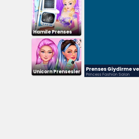
Hamile Prenses
Prenses Giydirme v
Unicorn Prensesler
Princess Fashion Salon