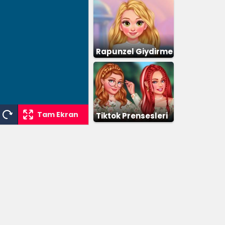
Rapunzel Giydirme
Tam Ekran
Tiktok Prensesleri
Giydirme