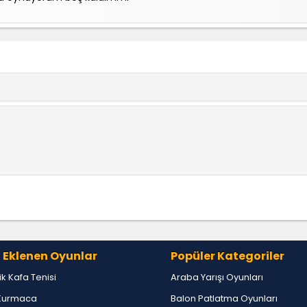
lirim, gerçekten harika iyi ki yapılmış.
 Eklenen Oyunlar
Popüler Kategoriler
lik Kafa Tenisi
Araba Yarışı Oyunları
Kurmaca
Balon Patlatma Oyunları