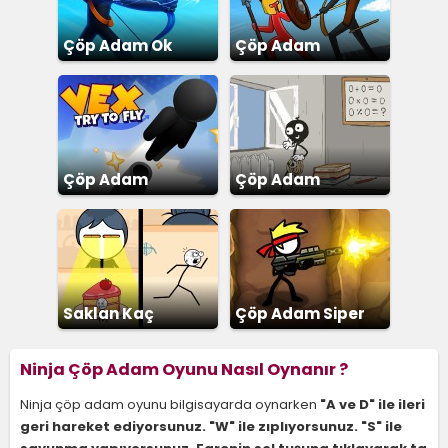
Çöp Adam Ok
Çöp Adam
Savaşları Destan
Çöp Adam
Çöp Adam
Fırlatma
Okuldan Kaçış 2
Saklan Kaç
Çöp Adam Siper
Savunma
Ninja Çöp Adam Oyunu Nasıl Oynanır ?
Ninja çöp adam oyunu bilgisayarda oynarken
"A ve D" ile ileri
geri hareket ediyorsunuz. "W" ile zıplıyorsunuz. "S" ile