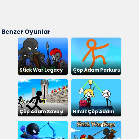
Benzer Oyunlar
Stick War Legacy
Çöp Adam Parkuru
Çöp Adam Savaşı
Hırsız Çöp Adam