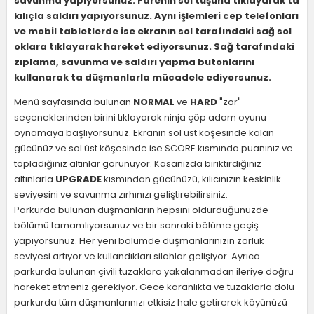
savunma yapıyorsunuz. Farenin sol tuşuna tıklayarak ta
kılıçla saldırı yapıyorsunuz. Aynı işlemleri cep telefonları
ve mobil tabletlerde ise ekranın sol tarafındaki sağ sol
oklara tıklayarak hareket ediyorsunuz. Sağ tarafındaki
zıplama, savunma ve saldırı yapma butonlarını
kullanarak ta düşmanlarla mücadele ediyorsunuz.
Menü sayfasında bulunan
NORMAL
ve
HARD
"zor"
seçeneklerinden birini tıklayarak ninja çöp adam oyunu
oynamaya başlıyorsunuz. Ekranın sol üst köşesinde kalan
gücünüz ve sol üst köşesinde ise SCORE kısmında puanınız ve
topladığınız altınlar görünüyor. Kasanızda biriktirdiğiniz
altınlarla
UPGRADE
kısmından gücünüzü, kılıcınızın keskinlik
seviyesini ve savunma zırhınızı geliştirebilirsiniz.
Parkurda bulunan düşmanların hepsini öldürdüğünüzde
bölümü tamamlıyorsunuz ve bir sonraki bölüme geçiş
yapıyorsunuz. Her yeni bölümde düşmanlarınızın zorluk
seviyesi artıyor ve kullandıkları silahlar gelişiyor. Ayrıca
parkurda bulunan çivili tuzaklara yakalanmadan ileriye doğru
hareket etmeniz gerekiyor. Gece karanlıkta ve tuzaklarla dolu
parkurda tüm düşmanlarınızı etkisiz hale getirerek köyünüzü