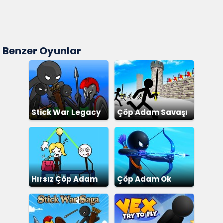
Benzer Oyunlar
Stick War Legacy
Çöp Adam Savaşı
Hırsız Çöp Adam
Çöp Adam Ok