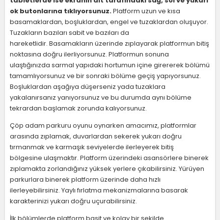
tabletlerde ise ekranın alt tarafındaki sağ, sol ve yukarı
ok butonlarına tıklıyorsunuz.
Platform uzun ve kısa
basamaklardan, boşluklardan, engel ve tuzaklardan oluşuyor.
Tuzakların bazıları sabit ve bazıları da
hareketlidir. Basamakların üzerinde zıplayarak platformun bitiş
noktasına doğru ilerliyorsunuz. Platformun sonuna
ulaştığınızda sarmal yapıdaki hortumun içine girererek bölümü
tamamlıyorsunuz ve bir sonraki bölüme geçiş yapıyorsunuz.
Boşluklardan aşağıya düşerseniz yada tuzaklara
yakalanırsanız yanıyorsunuz ve bu durumda aynı bölüme
tekrardan başlamak zorunda kalıyorsunuz.
Çöp adam parkuru oyunu oynarken amacımız, platformlar
arasında zıplamak, duvarlardan sekerek yukarı doğru
tırmanmak ve karmaşık seviyelerde ilerleyerek bitiş
bölgesine ulaşmaktır. Platform üzerindeki asansörlere binerek
zıplamakta zorlandığınız yüksek yerlere çıkabilirsiniz. Yürüyen
parkurlara binerek platform üzerinde daha hızlı
ilerleyebilirsiniz. Yaylı fırlatma mekanizmalarına basarak
karakterinizi yukarı doğru uçurabilirsiniz.
İlk bölümlerde platform basit ve kolay bir şekilde