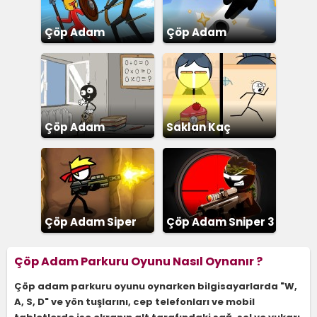
Çöp Adam
Çöp Adam
Savaşları Destan
Fırlatma
Çöp Adam
Saklan Kaç
Okuldan Kaçış 2
Çöp Adam Siper
Çöp Adam Sniper 3
Savunma
Çöp Adam Parkuru Oyunu Nasıl Oynanır ?
Çöp adam parkuru oyunu oynarken bilgisayarlarda "W,
A, S, D" ve yön tuşlarını, cep telefonları ve mobil