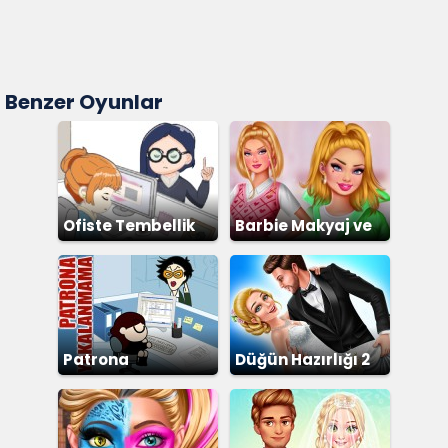
Benzer Oyunlar
Ofiste Tembellik
Barbie Makyaj ve
Giydirme
Patrona
Düğün Hazırlığı 2
Yakalanmama