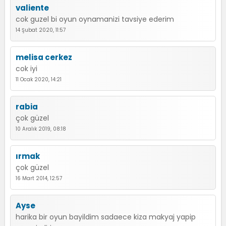
valiente
cok guzel bi oyun oynamanizi tavsiye ederim
14 Şubat 2020, 11:57
melisa cerkez
cok iyi
11 Ocak 2020, 14:21
rabia
çok güzel
10 Aralık 2019, 08:18
ırmak
çok güzel
16 Mart 2014, 12:57
Ayse
harika bir oyun bayildim sadaece kiza makyaj yapip