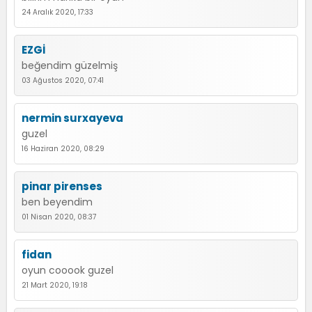
24 Aralık 2020, 17:33
EZGİ
beğendim güzelmiş
03 Ağustos 2020, 07:41
nermin surxayeva
guzel
16 Haziran 2020, 08:29
pinar pirenses
ben beyendim
01 Nisan 2020, 08:37
fidan
oyun cooook guzel
21 Mart 2020, 19:18