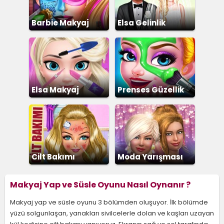
Barbie Makyaj
Elsa Gelinlik
Giydirme 3
Elsa Makyaj
Prenses Güzellik
Salonu
Cilt Bakımı
Moda Yarışması
Makyaj Yap ve Süsle Oyunu Nasıl Oynanır ?
Makyaj yap ve süsle oyunu 3 bölümden oluşuyor. İlk bölümde
yüzü solgunlaşan, yanakları sivilcelerle dolan ve kaşları uzayan