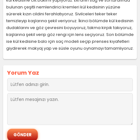
kül kedisine cilt bakımı yapıyoruz. Ekranın sağ ve sol tarafında
bulunan çeşitli nemlendirici kremleri kül kedisinin yüzüne
sürerek kızın cildini ferahlatıyoruz. Sivilceleri teker teker
temizleyip kaşlarına şekil veriyoruz. İkinci bölümde kül kedisinin
dudaklarını ve göz çevresini boyuyoruz, takma kirpik takıyoruz,
kaşlarına şekil verip göz rengi için lens seçiyoruz. Son bölümde
ise kül kedisine balo için saç modeli seçip prenses kıyafetleri
giydirerek makyaj yap ve süsle oyunu oynamayı tamamlıyoruz.
Yorum Yaz