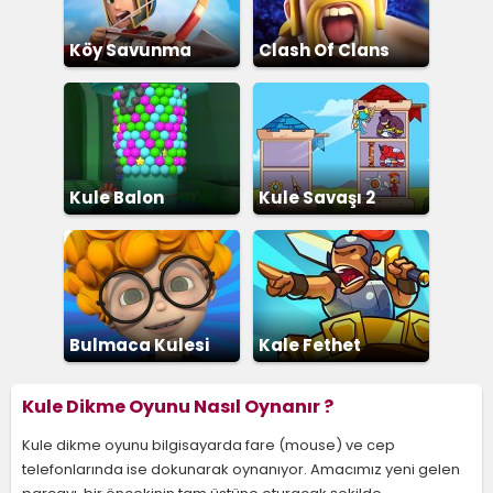
Köy Savunma
Clash Of Clans
Kule Balon
Kule Savaşı 2
Patlatma
Bulmaca Kulesi
Kale Fethet
Kule Dikme Oyunu Nasıl Oynanır ?
Kule dikme oyunu bilgisayarda fare (mouse) ve cep
telefonlarında ise dokunarak oynanıyor. Amacımız yeni gelen