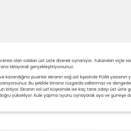
esi olan odaları üst üste dizerek oynanıyor. Yukarıdan viçle sağa
rana tıklayarak gerçekleştiriyorsunuz.
ve kazandığınız puanlar ekranın sağ üst kşesinde PUAN yazısının y
azanıyorsunuz. Bu şekilde binanız rüzgarda sallanmaz ve dengede 
 bitiyor. Ekranın sol üst köşesinde ise kaç tane odayı üst üste ge
a doğru yükseliyor. Kule yapma oyunu oynayarak aya ve güneşe 