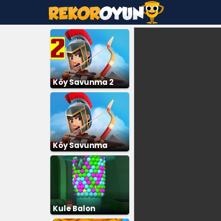
Köy Savunma 2
Köy Savunma
Kule Balon
Patlatma