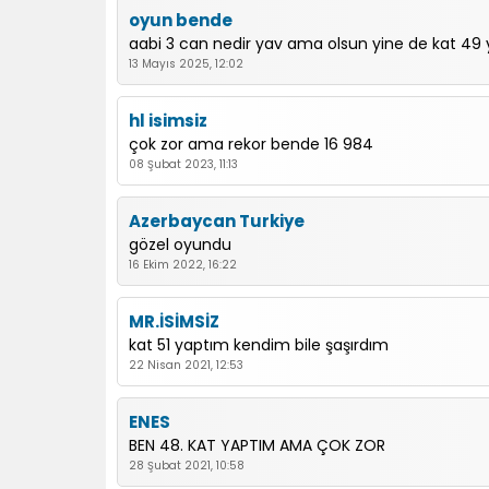
oyun bende
aabi 3 can nedir yav ama olsun yine de kat 49
13 Mayıs 2025, 12:02
hl isimsiz
çok zor ama rekor bende 16 984
08 Şubat 2023, 11:13
Azerbaycan Turkiye
gözel oyundu
16 Ekim 2022, 16:22
MR.İSİMSİZ
kat 51 yaptım kendim bile şaşırdım
22 Nisan 2021, 12:53
ENES
BEN 48. KAT YAPTIM AMA ÇOK ZOR
28 Şubat 2021, 10:58