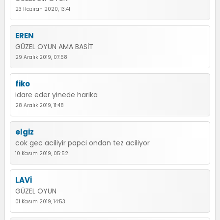
23 Haziran 2020, 13:41
EREN
GÜZEL OYUN AMA BASİT
29 Aralık 2019, 07:58
fiko
idare eder yinede harika
28 Aralık 2019, 11:48
elgiz
cok gec aciliyir papci ondan tez aciliyor
10 Kasım 2019, 05:52
LAVİ
GÜZEL OYUN
01 Kasım 2019, 14:53