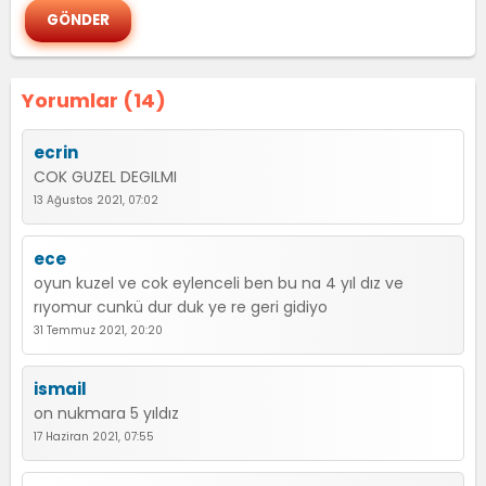
Yorumlar (14)
ecrin
COK GUZEL DEGILMI
13 Ağustos 2021, 07:02
ece
oyun kuzel ve cok eylenceli ben bu na 4 yıl dız ve
rıyomur cunkü dur duk ye re geri gidiyo
31 Temmuz 2021, 20:20
ismail
on nukmara 5 yıldız
17 Haziran 2021, 07:55