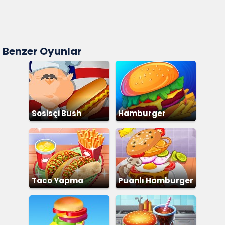
Benzer Oyunlar
Sosisçi Bush
Hamburger
Dükkanı
Taco Yapma
Puanlı Hamburger
Yapma