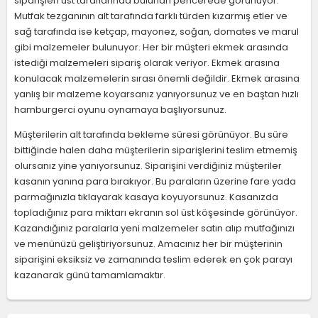
siparişleri üst taraflarında bulunan pencerede görünüyor.
Mutfak tezganının alt tarafında farklı türden kızarmış etler ve
sağ tarafında ise ketçap, mayonez, soğan, domates ve marul
gibi malzemeler bulunuyor. Her bir müşteri ekmek arasında
istediği malzemeleri sipariş olarak veriyor. Ekmek arasına
konulacak malzemelerin sırası önemli değildir. Ekmek arasına
yanlış bir malzeme koyarsanız yanıyorsunuz ve en baştan hızlı
hamburgerci oyunu oynamaya başlıyorsunuz.
Müşterilerin alt tarafında bekleme süresi görünüyor. Bu süre
bittiğinde halen daha müşterilerin siparişlerini teslim etmemiş
olursanız yine yanıyorsunuz. Siparişini verdiğiniz müşteriler
kasanın yanına para bırakıyor. Bu paraların üzerine fare yada
parmağınızla tıklayarak kasaya koyuyorsunuz. Kasanızda
topladığınız para miktarı ekranın sol üst köşesinde görünüyor.
Kazandığınız paralarla yeni malzemeler satın alıp mutfağınızı
ve menünüzü geliştiriyorsunuz. Amacınız her bir müşterinin
siparişini eksiksiz ve zamanında teslim ederek en çok parayı
kazanarak günü tamamlamaktır.