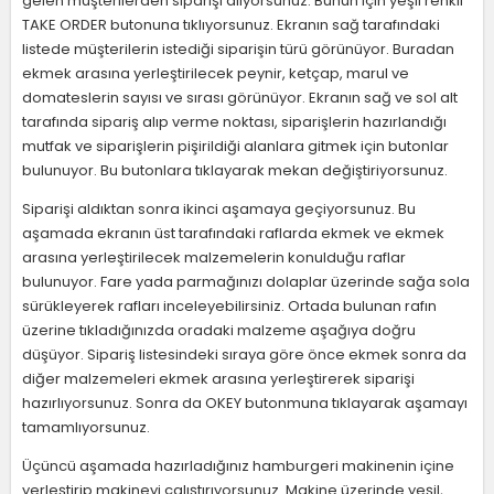
gelen müşterilerden siparişi alıyorsunuz. Bunun için yeşil renkli
TAKE ORDER butonuna tıklıyorsunuz. Ekranın sağ tarafındaki
listede müşterilerin istediği siparişin türü görünüyor. Buradan
ekmek arasına yerleştirilecek peynir, ketçap, marul ve
domateslerin sayısı ve sırası görünüyor. Ekranın sağ ve sol alt
tarafında sipariş alıp verme noktası, siparişlerin hazırlandığı
mutfak ve siparişlerin pişirildiği alanlara gitmek için butonlar
bulunuyor. Bu butonlara tıklayarak mekan değiştiriyorsunuz.
Siparişi aldıktan sonra ikinci aşamaya geçiyorsunuz. Bu
aşamada ekranın üst tarafındaki raflarda ekmek ve ekmek
arasına yerleştirilecek malzemelerin konulduğu raflar
bulunuyor. Fare yada parmağınızı dolaplar üzerinde sağa sola
sürükleyerek rafları inceleyebilirsiniz. Ortada bulunan rafın
üzerine tıkladığınızda oradaki malzeme aşağıya doğru
düşüyor. Sipariş listesindeki sıraya göre önce ekmek sonra da
diğer malzemeleri ekmek arasına yerleştirerek siparişi
hazırlıyorsunuz. Sonra da OKEY butonmuna tıklayarak aşamayı
tamamlıyorsunuz.
Üçüncü aşamada hazırladığınız hamburgeri makinenin içine
yerleştirip makineyi çalıştırıyorsunuz. Makine üzerinde yeşil,