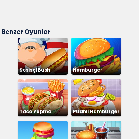
Benzer Oyunlar
Sosisçi Bush
Hamburger
Dükkanı
Taco Yapma
Puanlı Hamburger
Yapma