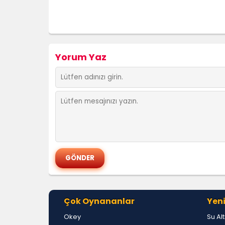
Yorum Yaz
Çok Oynananlar
Yeni
Okey
Su Al