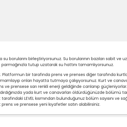
 borularını birleştiriyorsunuz. Su borularının bazıları sabit ve u
ada parmağınızla tutup uzatarak su hattını tamamlıyorsunuz.
. Platformun bir tarafında prens ve prenses diğer tarafında kurtla
amamlayıp onları hayatta tutmaya çalışıyorsunuz. Kurt ve canavar
 ve prensese sarı renkli enerji geldiğinde canlanıp güçleniyorlar
landırdığınızda yada kurt ve canavarları öldürdüğünüzde bölümü
tarafındaki LEVEL kısmından bulunduğunuz bölüm sayısını ve sağ
k prens ve prensese yeni kıyafetler satın alabilirsiniz.