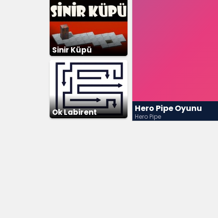
Sinir Küpü
Hero Pipe Oyunu
Ok Labirent
Hero Pipe
Bulmaca