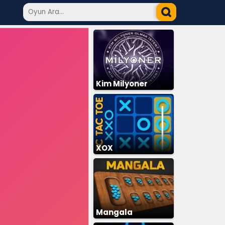
Kim Milyoner
Olmak İster
XOX
Mangala