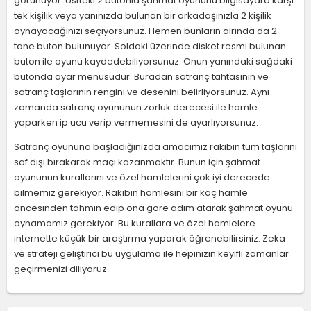
görünüyor. Üstteki 2 butonla şahmat oyununu bilgisayara karşı
tek kişilik veya yanınızda bulunan bir arkadaşınızla 2 kişilik
oynayacağınızı seçiyorsunuz. Hemen bunların alrında da 2
tane buton bulunuyor. Soldaki üzerinde disket resmi bulunan
buton ile oyunu kaydedebiliyorsunuz. Onun yanındaki sağdaki
butonda ayar menüsüdür. Buradan satranç tahtasının ve
satranç taşlarının rengini ve desenini belirliyorsunuz. Aynı
zamanda satranç oyununun zorluk derecesi ile hamle
yaparken ip ucu verip vermemesini de ayarlıyorsunuz.
Satranç oyununa başladığınızda amacımız rakibin tüm taşlarını
saf dışı bırakarak maçı kazanmaktır. Bunun için şahmat
oyununun kurallarını ve özel hamlelerini çok iyi derecede
bilmemiz gerekiyor. Rakibin hamlesini bir kaç hamle
öncesinden tahmin edip ona göre adım atarak şahmat oyunu
oynamamız gerekiyor. Bu kurallara ve özel hamlelere
internette küçük bir araştırma yaparak öğrenebilirsiniz. Zeka
ve strateji geliştirici bu uygulama ile hepinizin keyifli zamanlar
geçirmenizi diliyoruz.