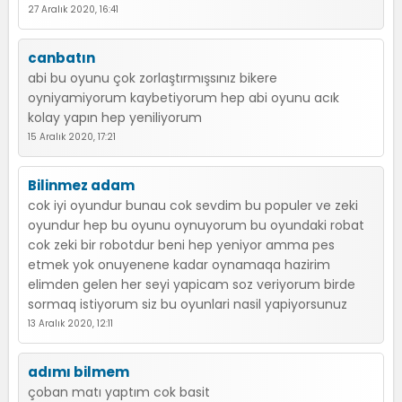
27 Aralık 2020, 16:41
canbatın
abi bu oyunu çok zorlaştırmışsınız bikere
oyniyamiyorum kaybetiyorum hep abi oyunu acık
kolay yapın hep yeniliyorum
15 Aralık 2020, 17:21
Bilinmez adam
cok iyi oyundur bunau cok sevdim bu populer ve zeki
oyundur hep bu oyunu oynuyorum bu oyundaki robat
cok zeki bir robotdur beni hep yeniyor amma pes
etmek yok onuyenene kadar oynamaqa hazirim
elimden gelen her seyi yapicam soz veriyorum birde
sormaq istiyorum siz bu oyunlari nasil yapiyorsunuz
13 Aralık 2020, 12:11
adımı bilmem
çoban matı yaptım cok basit