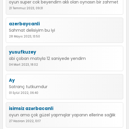
oyun super cok beyendim aklı olan oynasın bir zahmet
21 Temmuz 2023, 09:31
azerbaycanli
Sahmat delisiyim bu iyi
28 Mayıs 2023, 13:50
yusufkuzey
abi çoban matıyla 12 saniyede yendim
04 Mart 2023, 18:02
Ay
Satranç tutkumdur
01 Eylül 2022, 06:40
isimsiz azərbacanli
oyun ama çok güzel yapmışlar yapanın ellerine sağlık
27 Haziran 2022, 13:17