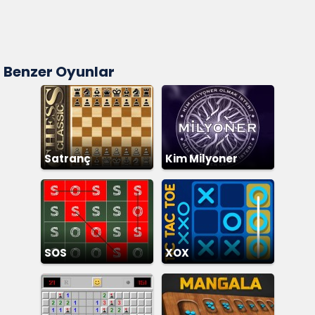
Benzer Oyunlar
Satranç
Kim Milyoner
Olmak İster
SOS
XOX