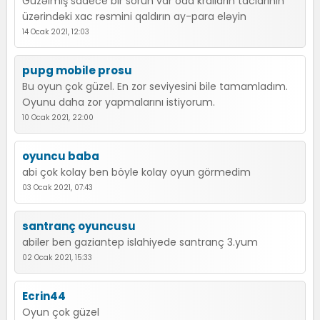
Güzəlmiş sadece bir sorun var oda kralların taclarının
üzərindəki xac rəsmini qaldırın ay-para eləyin
14 Ocak 2021, 12:03
pupg mobile prosu
Bu oyun çok güzel. En zor seviyesini bile tamamladım.
Oyunu daha zor yapmalarını istiyorum.
10 Ocak 2021, 22:00
oyuncu baba
abi çok kolay ben böyle kolay oyun görmedim
03 Ocak 2021, 07:43
santranç oyuncusu
abiler ben gaziantep islahiyede santranç 3.yum
02 Ocak 2021, 15:33
Ecrin44
Oyun çok güzel