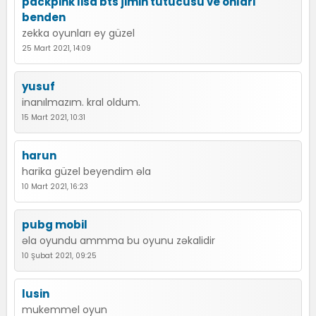
packpink lisa bts jimin tutucusu ve onları
benden
zekka oyunları ey güzel
25 Mart 2021, 14:09
yusuf
inanılmazım. kral oldum.
15 Mart 2021, 10:31
harun
harika güzel beyendim əla
10 Mart 2021, 16:23
pubg mobil
əla oyundu ammma bu oyunu zəkalidir
10 Şubat 2021, 09:25
lusin
mukemmel oyun