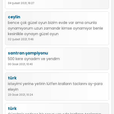
04 Şubat 2021, 16:27
ceylin
bence çok güzel oyun bizim evde var ama onunla
oynamıyorum uzun zamandır kimse oynamıyor benle
kesinlikle oynayın güzel oyun
02 Şubat 2021, 11:46
santran şampiyonu
500 kere oynadım ve yendim
30 Ocak 2021, 10:40
türk
istəyimi yerinə yetirin lütfen kralların taclarını ay-para
eləyin
23 Ocak 2021, 10:24
türk