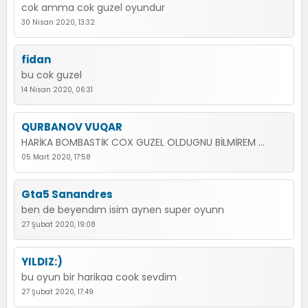
cok amma cok guzel oyundur
30 Nisan 2020, 13:32
fidan
bu cok guzel
14 Nisan 2020, 06:31
QURBANOV VUQAR
HARİKA BOMBASTİK COX GUZEL OLDUGNU BİLMİREM ...
05 Mart 2020, 17:58
Gta5 Sanandres
ben de beyendım isim aynen super oyunn
27 Şubat 2020, 19:08
YILDIZ:)
bu oyun bir harikaa cook sevdim
27 Şubat 2020, 17:49