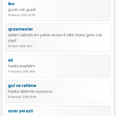
ibo
guzel cok guzel
18 Kasım 2019, 16:28
qrasmester
selam aslinda en yukse seviye 6 lakin bana gore cok
zayif
30 Ekim 2019, 14:37
eli
harika bayildim
17 Haziran 2019, 14:16
gul ve rehime
harika ablamla oyunuruz
16 Haziran 2019, 13:46
anar yerazli