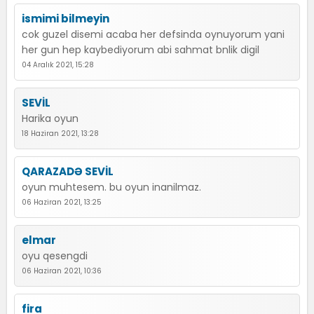
ismimi bilmeyin
cok guzel disemi acaba her defsinda oynuyorum yani
her gun hep kaybediyorum abi sahmat bnlik digil
04 Aralık 2021, 15:28
SEVİL
Harika oyun
18 Haziran 2021, 13:28
QARAZADƏ SEVİL
oyun muhtesem. bu oyun inanilmaz.
06 Haziran 2021, 13:25
elmar
oyu qesengdi
06 Haziran 2021, 10:36
fira