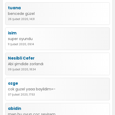
tuana
bencede güzel
26 Şubat 2020, 14:31
isim
super oyundu
11 Şubat 2020, 09:14
Nesibli Cefer
Abi şimdide zorlandı
09 Şubat 2020, 18:34
ozge
cok guzel yaaa bayildim=-
07 Şubat 2020, 17:53
abidin
mən bu oyun coç sevirəm