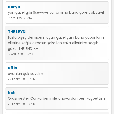
derya
yaniguzel gibi 6sevviye var amma bana gore cok zayif
14 Aralık 2019, 17:52
THE LEYDİ
fazla bişey demicem oyun güzel yani bunu yapanların
ellerine sağlık olmasın şaka lan şaka ellerinize sağlık
güzel THE END -,-
12 Aralık 2019, 15:48
eflin
oyunları çok sevdim
22 Kasım 2019, 17:25
bst
Qrasmester Cunku benimle onuyordun ben kaybettim
20 Kasım 2019, 07:46