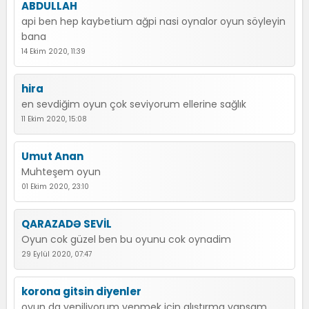
ABDULLAH
api ben hep kaybetium ağpi nasi oynalor oyun söyleyin
bana
14 Ekim 2020, 11:39
hira
en sevdiğim oyun çok seviyorum ellerine sağlık
11 Ekim 2020, 15:08
Umut Anan
Muhteşem oyun
01 Ekim 2020, 23:10
QARAZADƏ SEVİL
Oyun cok güzel ben bu oyunu cok oynadim
29 Eylül 2020, 07:47
korona gitsin diyenler
oyun da yeniliyorum yenmek için alıştırma yapsam