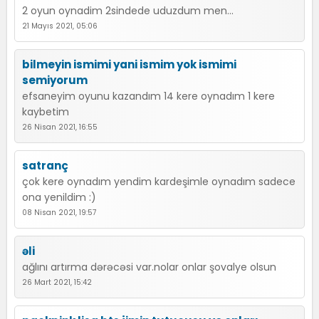
2 oyun oynadim 2sindede uduzdum men...
21 Mayıs 2021, 05:06
bilmeyin ismimi yani ismim yok ismimi
semiyorum
efsaneyim oyunu kazandım 14 kere oynadım 1 kere
kaybetim
26 Nisan 2021, 16:55
satranç
çok kere oynadım yendim kardeşimle oynadım sadece
ona yenildim :)
08 Nisan 2021, 19:57
əli
ağlını artırma dərəcəsi var.nolar onlar şovalye olsun
26 Mart 2021, 15:42