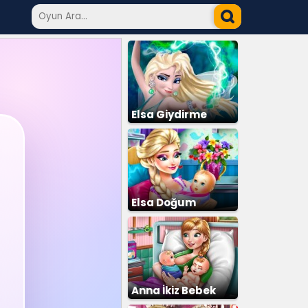
Elsa Giydirme
Elsa Doğum
Ameliyatı
Anna İkiz Bebek
Doğumu