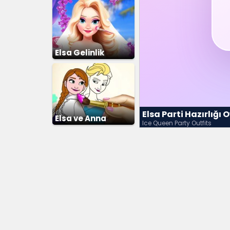
Elsa Gelinlik
Giydirme 2
Elsa Parti Hazırlığı
Elsa ve Anna
Ice Queen Party Outfits
Boyama Kitabı