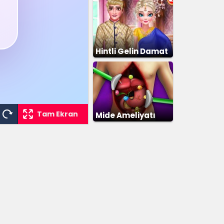
Hintli Gelin Damat
Giydirme
Tam Ekran
Mide Ameliyatı