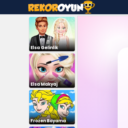
Elsa Gelinlik
Giydirme 3
Elsa Makyaj
Frozen Boyama