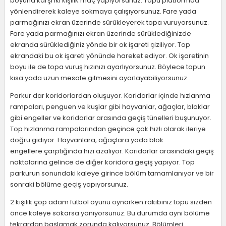
boyuna karşı iki kişilik maç yapıyorsunuz. Topu platformda
yönlendirerek kaleye sokmaya çalışıyorsunuz. Fare yada
parmağınızı ekran üzerinde sürükleyerek topa vuruyorsunuz.
Fare yada parmağınızı ekran üzerinde sürüklediğinizde
ekranda sürüklediğiniz yönde bir ok işareti çiziliyor. Top
ekrandaki bu ok işareti yönünde hareket ediyor. Ok işaretinin
boyu ile de topa vuruş hızınızı ayarlıyorsunuz. Böylece topun
kısa yada uzun mesafe gitmesini ayarlayabiliyorsunuz.
Parkur dar koridorlardan oluşuyor. Koridorlar içinde hızlanma
rampaları, penguen ve kuşlar gibi hayvanlar, ağaçlar, bloklar
gibi engeller ve koridorlar arasında geçiş tünelleri buşunuyor.
Top hızlanma rampalarından geçince çok hızlı olarak ileriye
doğru gidiyor. Hayvanlara, ağaçlara yada blok
engellere çarptığında hızı azalıyor. Koridorlar arasındaki geçiş
noktalarına gelince de diğer koridora geçiş yapıyor. Top
parkurun sonundaki kaleye girince bölüm tamamlanıyor ve bir
sonraki bölüme geçiş yapıyorsunuz.
2 kişilik çöp adam futbol oyunu oynarken rakibiniz topu sizden
önce kaleye sokarsa yanıyorsunuz. Bu durumda aynı bölüme
tekrardan başlamak zorunda kalıyorsunuz. Bölümleri