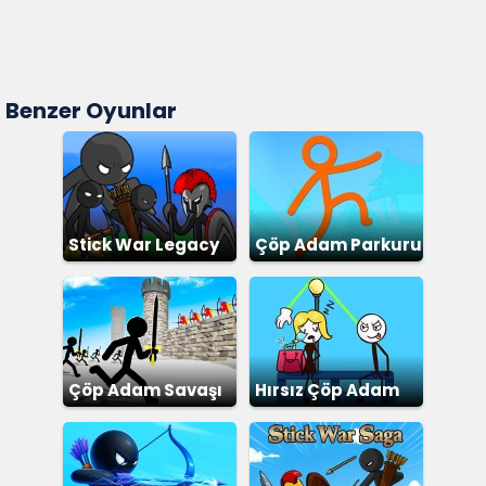
Benzer Oyunlar
Stick War Legacy
Çöp Adam Parkuru
Çöp Adam Savaşı
Hırsız Çöp Adam