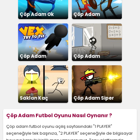
Çöp Adam Ok
Çöp Adam
Savaşları Destan
Çöp Adam
Çöp Adam
Fırlatma
Okuldan Kaçış 2
Saklan Kaç
Çöp Adam Siper
Savunma
Çöp Adam Futbol Oyunu Nasıl Oynanır ?
Çöp adam futbol oyunu açılış sayfasındaki "1 PLAYER"
seçeneğiyle tek başınıza, "2 PLAYER" seçeneğiyle de bilgisayar