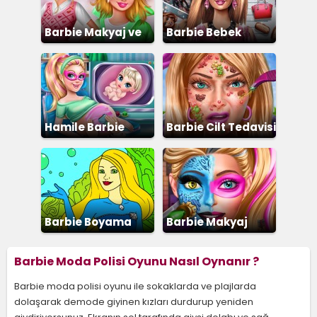
Barbie Makyaj ve
Barbie Bebek
Giydirme
Giydirme
Hamile Barbie
Barbie Cilt Tedavisi
Barbie Boyama
Barbie Makyaj
Barbie Moda Polisi Oyunu Nasıl Oynanır ?
Barbie moda polisi oyunu ile sokaklarda ve plajlarda
dolaşarak demode giyinen kızları durdurup yeniden