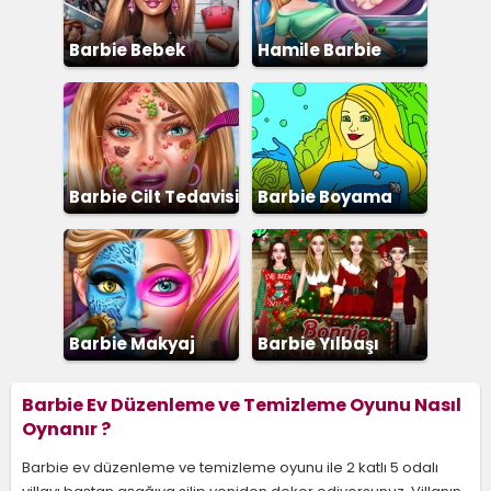
Barbie Bebek
Hamile Barbie
Giydirme
Barbie Cilt Tedavisi
Barbie Boyama
Barbie Makyaj
Barbie Yılbaşı
Partisi
Barbie Ev Düzenleme ve Temizleme Oyunu Nasıl
Oynanır ?
Barbie ev düzenleme ve temizleme oyunu ile 2 katlı 5 odalı