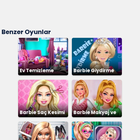
Benzer Oyunlar
Ev Temizleme
Barbie Giydirme
Barbie Saç Kesimi
Barbie Makyaj ve
Giydirme