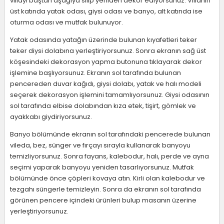
villayı baştan aşağıya silip yeniden dekor ediyorsunuz. Villanın
üst katında yatak odası, giysi odası ve banyo, alt katında ise
oturma odası ve mutfak bulunuyor.
Yatak odasında yatağın üzerinde bulunan kıyafetleri teker
teker diysi dolabına yerleştiriyorsunuz. Sonra ekranın sağ üst
köşesindeki dekorasyon yapma butonuna tıklayarak dekor
işlemine başlıyorsunuz. Ekranın sol tarafında bulunan
pencereden duvar kağıdı, giysi dolabı, yatak ve halı modeli
seçerek dekorasyon işlemini tamamlıyorsunuz. Giysi odasının
sol tarafında elbise dolabından kıza etek, tişirt, gömlek ve
ayakkabı giydiriyorsunuz.
Banyo bölümünde ekranın sol tarafındaki pencerede bulunan
vileda, bez, sünger ve fırçayı sırayla kullanarak banyoyu
temizliyorsunuz. Sonra fayans, kalebodur, halı, perde ve ayna
seçimi yaparak banyoyu yeniden tasarlıyorsunuz. Mutfak
bölümünde önce çöpleri kovaya atın. Kirli olan kalebodur ve
tezgahı süngerle temizleyin. Sonra da ekranın sol tarafında
görünen pencere içindeki ürünleri bulup masanın üzerine
yerleştiriyorsunuz.