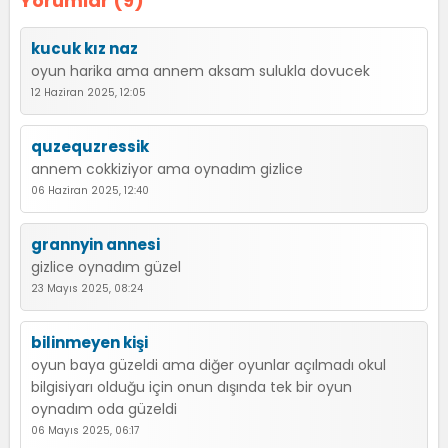
Yorumlar (9)
kucuk kız naz
oyun harika ama annem aksam sulukla dovucek
12 Haziran 2025, 12:05
quzequzressik
annem cokkiziyor ama oynadım gizlice
06 Haziran 2025, 12:40
grannyin annesi
gizlice oynadım güzel
23 Mayıs 2025, 08:24
bilinmeyen kişi
oyun baya güzeldi ama diğer oyunlar açılmadı okul
bilgisiyarı olduğu için onun dışında tek bir oyun
oynadım oda güzeldi
06 Mayıs 2025, 06:17