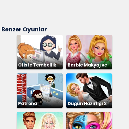
Benzer Oyunlar
Ofiste Tembellik
Barbie Makyaj ve
Giydirme
Patrona
Düğün Hazırlığı 2
Yakalanmama