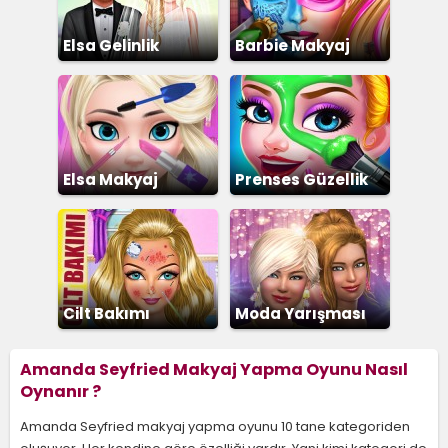
Elsa Gelinlik
Barbie Makyaj
Giydirme 3
Elsa Makyaj
Prenses Güzellik
Salonu
Cilt Bakımı
Moda Yarışması
Amanda Seyfried Makyaj Yapma Oyunu Nasıl
Oynanır ?
Amanda Seyfried makyaj yapma oyunu 10 tane kategoriden