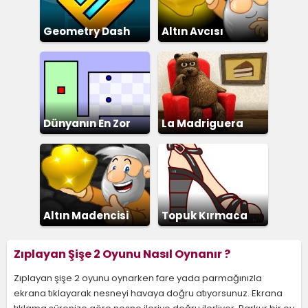
Geometry Dash
Altın Avcısı
Dünyanın En Zor
La Madriguera
Altın Madencisi
Topuk Kırmaca
Zıplayan Şişe 2 Oyunu Nasıl Oynanır ?
Zıplayan şişe 2 oyunu oynarken fare yada parmağınızla
ekrana tıklayarak nesneyi havaya doğru atıyorsunuz. Ekrana