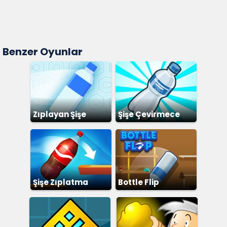
Benzer Oyunlar
Zıplayan Şişe
Şişe Çevirmece
Şişe Zıplatma
Bottle Flip