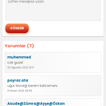
Yorumlar (7)
muhemmed
cok guzel
02 Ağustos 2021, 10:17
poyraz ata
uğur böceği benim kahramanı
13 Nisan 2021, 05:05
Asude@Zümra@Ayşe@Özkan