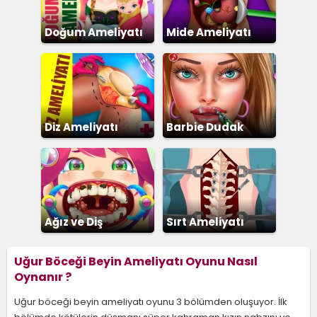
Doğum Ameliyatı
Mide Ameliyatı
Diz Ameliyatı
Barbie Dudak
Ameliyatı
Ağız ve Diş
Sırt Ameliyatı
Temizleme
Uğur Böceği Beyin Ameliyatı Oyunu Nasıl
Oynanır ?
Uğur böceği beyin ameliyatı oyunu 3 bölümden oluşuyor. İlk