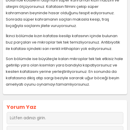
bölümde kötülerin düşmanı süper kahraman kızın nabzını ve
ateşini ölçüyorsunuz. Kafatasın filmini çekip süper
kahramanın beyninde hasar olduğunu tespit ediyorsunuz.
Sonrada süper kahramanın saçları makasla kesip, traş
bıçağıyla saçlarını jilete vuruyorsunuz.
İkinci bölümde kızın kafatası kesilip kafasının içinde bulunan
buz parçaları ve mikroplar tek tek temizliyorsunuz. Antibiyotik
ile kafatası içindeki sarı renkli intihapları yok ediyorsunuz.
Son bölümde ise büyüteçle kalan mikroplar tek tek etkisiz hale
getirilip yara olan kısımları yara bandıyla kapatıyorsunuz ve
kesilen kafatasını yerine yerleştiriliyorsunuz. En sonunda da
kafatasına dikiş atıp sargı beziyle sararak uğur böceği beyin
ameliyatı oyunu oynamayı tamamlıyorsunuz.
Yorum Yaz