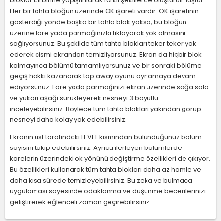
bloklar birbirine yapıştırılarak farklı şekillerde oluşturulmuştur.
Her bir tahta bloğun üzerinde OK işareti vardır. OK işaretinin
gösterdiği yönde başka bir tahta blok yoksa, bu bloğun
üzerine fare yada parmağınızla tıklayarak yok olmasını
sağlıyorsunuz. Bu şekilde tüm tahta blokları teker teker yok
ederek cismi ekrandan temizliyorsunuz. Ekran da hiçbir blok
kalmayınca bölümü tamamlıyorsunuz ve bir sonraki bölüme
geçiş hakkı kazanarak tap away oyunu oynamaya devam
ediyorsunuz. Fare yada parmağınızı ekran üzerinde sağa sola
ve yukarı aşağı sürükleyerek nesneyi 3 boyutlu
inceleyebilirsiniz. Böylece tüm tahta blokları yakından görüp
nesneyi daha kolay yok edebilirsiniz.
Ekranın üst tarafındaki LEVEL kısmından bulunduğunuz bölüm
sayısını takip edebilirsiniz. Ayrıca ilerleyen bölümlerde
karelerin üzerindeki ok yönünü değiştirme özellikleri de çıkıyor.
Bu özellikleri kullanarak tüm tahta blokları daha az hamle ve
daha kısa sürede temizleyebilirsiniz. Bu zeka ve bulmaca
uygulaması sayesinde odaklanma ve düşünme becerilerinizi
geliştirerek eğlenceli zaman geçirebilirsiniz.