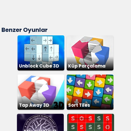
Benzer Oyunlar
Unblock Cube 3D
Küp Parçalama
Tap Away 3D
Sort Tiles