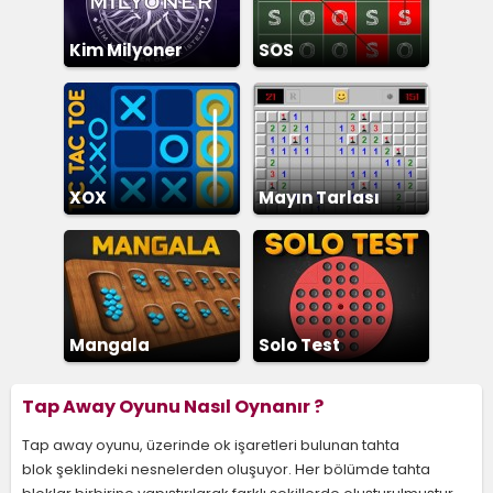
Kim Milyoner
SOS
Olmak İster
XOX
Mayın Tarlası
Mangala
Solo Test
Tap Away Oyunu Nasıl Oynanır ?
Tap away oyunu, üzerinde ok işaretleri bulunan tahta
blok şeklindeki nesnelerden oluşuyor. Her bölümde tahta