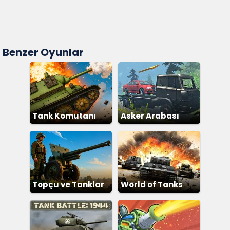
Benzer Oyunlar
Tank Komutanı
Asker Arabası
Topçu ve Tanklar
World of Tanks