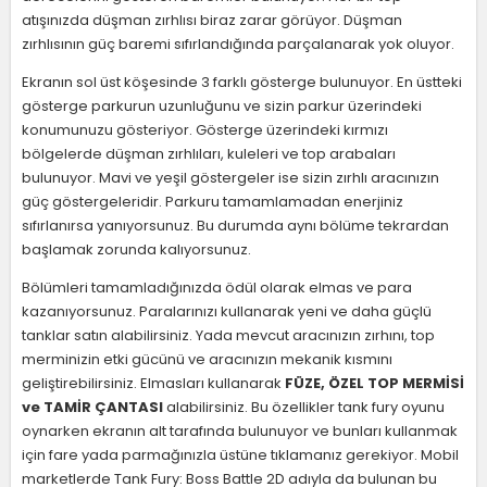
atışınızda düşman zırhlısı biraz zarar görüyor. Düşman
zırhlısının güç baremi sıfırlandığında parçalanarak yok oluyor.
Ekranın sol üst köşesinde 3 farklı gösterge bulunuyor. En üstteki
gösterge parkurun uzunluğunu ve sizin parkur üzerindeki
konumunuzu gösteriyor. Gösterge üzerindeki kırmızı
bölgelerde düşman zırhlıları, kuleleri ve top arabaları
bulunuyor. Mavi ve yeşil göstergeler ise sizin zırhlı aracınızın
güç göstergeleridir. Parkuru tamamlamadan enerjiniz
sıfırlanırsa yanıyorsunuz. Bu durumda aynı bölüme tekrardan
başlamak zorunda kalıyorsunuz.
Bölümleri tamamladığınızda ödül olarak elmas ve para
kazanıyorsunuz. Paralarınızı kullanarak yeni ve daha güçlü
tanklar satın alabilirsiniz. Yada mevcut aracınızın zırhını, top
merminizin etki gücünü ve aracınızın mekanik kısmını
geliştirebilirsiniz. Elmasları kullanarak
FÜZE, ÖZEL TOP MERMİSİ
ve TAMİR ÇANTASI
alabilirsiniz. Bu özellikler tank fury oyunu
oynarken ekranın alt tarafında bulunuyor ve bunları kullanmak
için fare yada parmağınızla üstüne tıklamanız gerekiyor. Mobil
marketlerde Tank Fury: Boss Battle 2D adıyla da bulunan bu