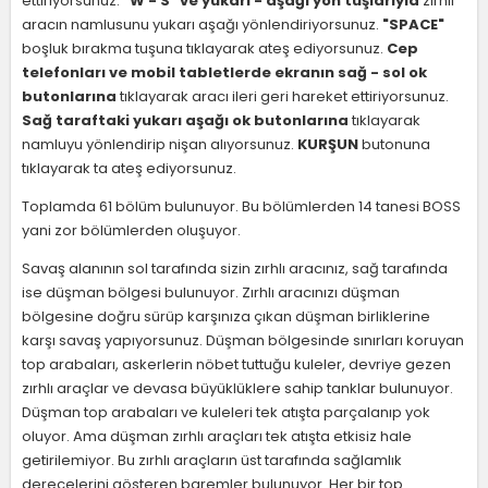
ettiriyorsunuz.
"W - S" ve yukarı - aşağı yön tuşlarıyla
zırhlı
aracın namlusunu yukarı aşağı yönlendiriyorsunuz.
"SPACE"
boşluk bırakma tuşuna tıklayarak ateş ediyorsunuz.
Cep
telefonları ve mobil tabletlerde ekranın sağ - sol ok
butonlarına
tıklayarak aracı ileri geri hareket ettiriyorsunuz.
Sağ taraftaki yukarı aşağı ok butonlarına
tıklayarak
namluyu yönlendirip nişan alıyorsunuz.
KURŞUN
butonuna
tıklayarak ta ateş ediyorsunuz.
Toplamda 61 bölüm bulunuyor. Bu bölümlerden 14 tanesi BOSS
yani zor bölümlerden oluşuyor.
Savaş alanının sol tarafında sizin zırhlı aracınız, sağ tarafında
ise düşman bölgesi bulunuyor. Zırhlı aracınızı düşman
bölgesine doğru sürüp karşınıza çıkan düşman birliklerine
karşı savaş yapıyorsunuz. Düşman bölgesinde sınırları koruyan
top arabaları, askerlerin nöbet tuttuğu kuleler, devriye gezen
zırhlı araçlar ve devasa büyüklüklere sahip tanklar bulunuyor.
Düşman top arabaları ve kuleleri tek atışta parçalanıp yok
oluyor. Ama düşman zırhlı araçları tek atışta etkisiz hale
getirilemiyor. Bu zırhlı araçların üst tarafında sağlamlık
derecelerini gösteren baremler bulunuyor. Her bir top