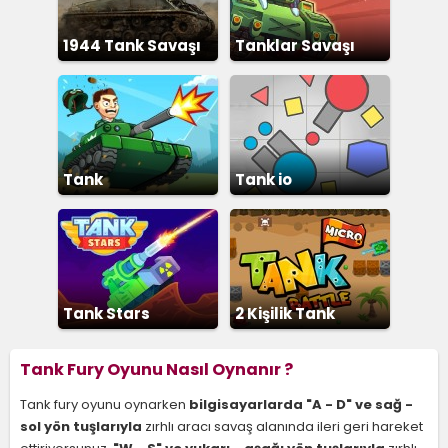
1944 Tank Savaşı
Tanklar Savaşı
Tank
Tank io
Tank Stars
2 Kişilik Tank
Savaşı
Tank Fury Oyunu Nasıl Oynanır ?
Tank fury oyunu oynarken
bilgisayarlarda
"A - D" ve sağ -
sol yön tuşlarıyla
zırhlı aracı savaş alanında ileri geri hareket