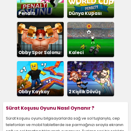
Penaltı
Dünya Kupası
Penaltı
Obby Spor Salonu
Kaleci
Obby Kaykay
2 Kişilik Dövüş
Sürat Koşusu Oyunu Nasıl Oynanır ?
Sürat koşusu oyunu bilgisayarlarda sağ ve sol tuşlarıyla, cep
telefonları ve mobil tabletlerde ise parmağınızı sırayla ekranın