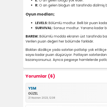
E:
O an gelen bloğu yok eder.
R:
O an gelen bloğun alt tarafında dizilmiş b
Oyun modları;
LEVELS:
Bölümlü modtur. Belli bir puan kad
SURVIVAL:
Sonsuz modtur. Yanana kadar bl
BAREM:
Bölümlü modda ekranın üst tarafında ba
Verilen puan değeri her bölümde farklıdır.
Blokları dizdikçe yada satırları patlatıp yok ett
sayısı kadar puan düşürüyor. Patlayan satırlarda
kazanıyorsunuz. Ayrıca peşpeşe hamlelerde patlat
Yorumlar (6)
YSM
GÜZEL
21 Haziran 2023, 12:38