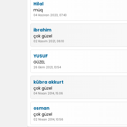
Hilal
müq
04 Haziran 2023, 07:43
ibrahim
çok güzel
02 Kasım 2021, 06:10
YUSUF
GÜZEL
26 Ekim 2021, 13:54
kübra akkurt
çok güzel
04 Nisan 2014, 15:06
osman
çok güzel
02 Nisan 2014, 10:56