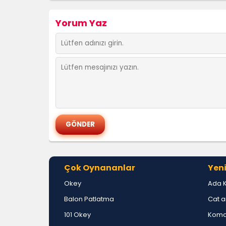
Yorum Yaz
Çok Oynananlar
Yeni
Okey
Ada 
Balon Patlatma
Cat a
101 Okey
Koma