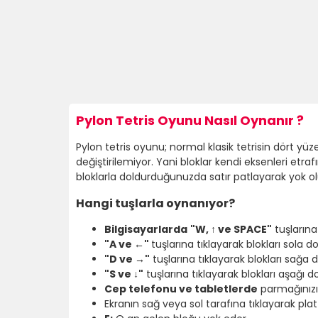
Pylon Tetris Oyunu Nasıl Oynanır ?
Pylon tetris oyunu; normal klasik tetrisin dört yüze
değiştirilemiyor. Yani bloklar kendi eksenleri etra
bloklarla doldurduğunuzda satır patlayarak yok oluy
Hangi tuşlarla oynanıyor?
Bilgisayarlarda
"W, ↑ ve SPACE"
tuşlarına
"A ve ←"
tuşlarına tıklayarak blokları sola d
"D ve →"
tuşlarına tıklayarak blokları sağa
"S ve ↓"
tuşlarına tıklayarak blokları aşağı d
Cep telefonu ve tabletlerde
parmağınızı 
Ekranın sağ veya sol tarafına tıklayarak p