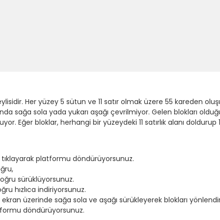
ylisidir. Her yüzey 5 sütun ve 11 satır olmak üzere 55 kareden oluşuy
fında sağa sola yada yukarı aşağı çevrilmiyor. Gelen blokları olduğu
or. Eğer bloklar, herhangi bir yüzeydeki 11 satırlık alanı doldurup 
 tıklayarak platformu döndürüyorsunuz.
oğru,
 doğru sürüklüyorsunuz.
oğru hızlıca indiriyorsunuz.
ekran üzerinde sağa sola ve aşağı sürükleyerek blokları yönlendi
latformu döndürüyorsunuz.