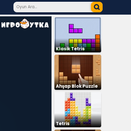
Klasik Tetris
Ahşap Blok Puzzle
Tetris