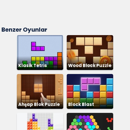
Benzer Oyunlar
Klasik Tetris
Wood Block Puzzle
Ahşap Blok Puzzle
Block Blast