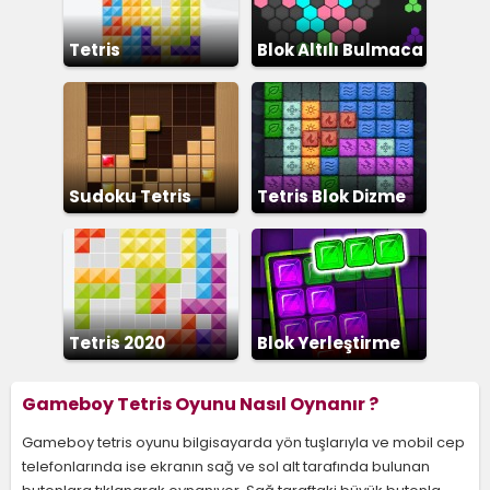
Tetris
Blok Altılı Bulmaca
Sudoku Tetris
Tetris Blok Dizme
Tetris 2020
Blok Yerleştirme
Gameboy Tetris Oyunu Nasıl Oynanır ?
Gameboy tetris oyunu bilgisayarda yön tuşlarıyla ve mobil cep
telefonlarında ise ekranın sağ ve sol alt tarafında bulunan