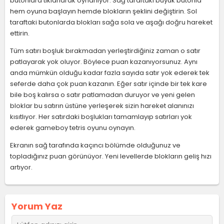
butonlara tıklanarak oynanıyor. Sağ taraftaki büyük butonla
hem oyuna başlayın hemde blokların şeklini değiştirin. Sol
taraftaki butonlarda blokları sağa sola ve aşağı doğru hareket
ettirin.
Tüm satırı boşluk bırakmadan yerleştirdiğiniz zaman o satır
patlayarak yok oluyor. Böylece puan kazanıyorsunuz. Aynı
anda mümkün olduğu kadar fazla sayıda satır yok ederek tek
seferde daha çok puan kazanın. Eğer satır içinde bir tek kare
bile boş kalırsa o satır patlamadan duruyor ve yeni gelen
bloklar bu satırın üstüne yerleşerek sizin hareket alanınızı
kısıtlıyor. Her satırdaki boşlukları tamamlayıp satırları yok
ederek gameboy tetris oyunu oynayın.
Ekranın sağ tarafında kaçıncı bölümde olduğunuz ve
topladığınız puan görünüyor. Yeni levellerde blokların geliş hızı
artıyor.
Yorum Yaz