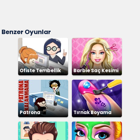
Benzer Oyunlar
Ofiste Tembellik
Barbie Saç Kesimi
Patrona
Tırnak Boyama
Yakalanmama