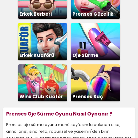
Erkek Berberi
Prenses Güzellik
Salonu
Erkek Kuaförü
Oje Sürme
Winx Club Kuaför
Prenses Saç
Boyama
Prenses Oje Sürme Oyunu Nasıl Oynanır ?
Prenses oje sürme oyunu menü sayfasında bulunan elsa,
anna, ariel, sindirella, rapunzel ve yasemin'den birini