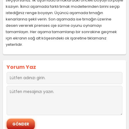
seçiyorsunuz. İlk aşamada tırnaklardaki önceki boyayı törpüyle
kazıyın. İkinci aşamada farklı tırnak modellerinden birini seçip
istediğiniz renge boyayın. Üçüncü aşamada tırnağın
kenarlarına şekil verin. Son aşamada ise tırnağın üzerine
desen vererek prenses oje sürme oyunu oynamayı
tamamlayın. Her aşama tamamlanıp bir sonrakine geçmek
için ekranın sağ alt köşesindeki ok işaretine tıklamanız
yeterlidir.
Yorum Yaz