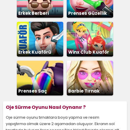
Erkek Berberi
Prenses Güzellik
Salonu
Erkek Kuaförü
Winx Club Kuaför
Prenses Saç
Barbie Tırnak
Boyama
Boyama
Oje Sürme Oyunu Nasıl Oynanır ?
Oje sürme oyunu tırnaklara boya yapma ve resim
yapıştırma olmak üzere 2 aşamadan oluşuyor. Ekranın sol