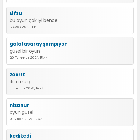
Elfsu
bu oyun çok iyi bence
17 Ocak 2025, 14:10
galatasaray şampiyon
güzel bir oyun
20 Temmuz 2024, 15:44
zoertt
ıts a müq
11 Haziran 2023, 14:27
nisanur
oyun guzel
01 Nisan 2023, 12:32
kedikedi