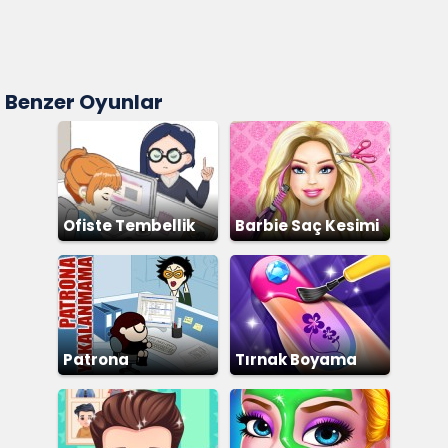
Benzer Oyunlar
Ofiste Tembellik
Barbie Saç Kesimi
Patrona
Tırnak Boyama
Yakalanmama