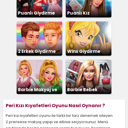
Puanlı Giydirme
Puanlı Kız
Giydirme
2 Erkek Giydirme
Winx Giydirme
Barbie Makyaj ve
Barbie Bebek
Giydirme
Giydirme
Peri Kızı Kıyafetleri Oyunu Nasıl Oynanır ?
Peri kızı kıyafetleri oyunu ile farklı bir tarz denemek isteyen
2 prensese makyaj yapıp ve elbise seçiyorsunuz. Menü