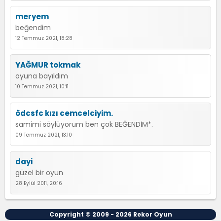
meryem
beğendim
12 Temmuz 2021, 18:28
YAĞMUR tokmak
oyuna bayıldım
10 Temmuz 2021, 10:11
ödcsfc kızı cemcelciyim.
samimi söylüyorum ben çok BEĞENDİM*.
09 Temmuz 2021, 13:10
dayi
güzel bir oyun
28 Eylül 2011, 20:16
Copyright © 2009 - 2026
Rekor Oyun