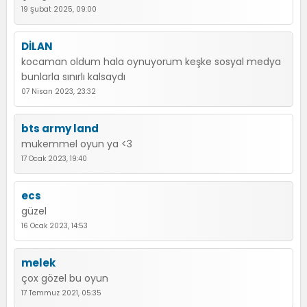
19 Şubat 2025, 09:00
DİLAN
kocaman oldum hala oynuyorum keşke sosyal medya
bunlarla sınırlı kalsaydı
07 Nisan 2023, 23:32
bts army land
mukemmel oyun ya <3
17 Ocak 2023, 19:40
ecs
güzel
16 Ocak 2023, 14:53
melek
çox gözel bu oyun
17 Temmuz 2021, 05:35