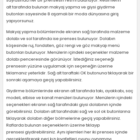
sayfasında her bir prensesin resmi bulunuyor. Resimlerin
alt tarafında bulunan makyaj yapma ve giysi giydirme
butonları sayesinde 8 aşamalı bir moda dünyasına giriş
yapıyorsunuz.
Makyaj yapma bölümlerinde ekranın sağ tarafında malzeme
dolabı ve sol tarafında ise prenses bulunuyor. Dolabın
köşesinde ruj, fondaten, göz rengi ve göz makyajı menü
butonları bulunuyor. Menülerin içindeki seçenekler malzeme
dolabı penceresinde görünüyor. İstediğiniz seçeneği
prensesin yüzüne uygulamak için seçeneğin üzerine
tıklamanız yeterlidir. Sağ alt taraftaki OK butonuna tıklayarak bir
sonraki aşamaya geçiş yapabilirsiniz.
Giydirme bölümlerinde ekranın alt tarafında takı, ayakkabı, saç
modeli, elbise ve kanat menüleri bulunuyor. Menülerin içindeki
seçenekleri ekranın sağ tarafındaki giysi dolabının içinde
görebilirsiniz. Dolabın alt tarafındaki sağ ve sol ok butonlarına
tıklayarak dolabın diğer bölmelerine geçiş yapabilirsiniz.
Raflarda bulunan seçeneklerin üzerine tıklayıp
prensesi giydirebilirsiniz. Aynı işlemleri her iki prenses içinde
gerçekleştirerek peri kızı kıyafetleri oyunu oynamayı