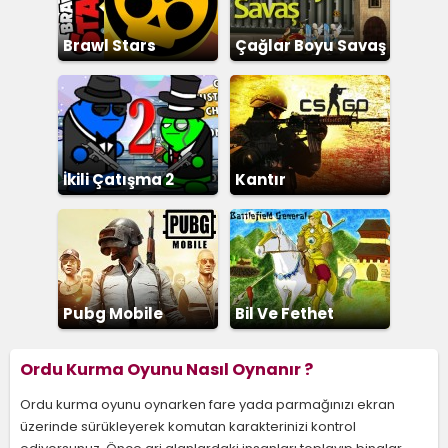
Brawl Stars
Çağlar Boyu Savaş
İkili Çatışma 2
Kantır
Pubg Mobile
Bil Ve Fethet
Ordu Kurma Oyunu Nasıl Oynanır ?
Ordu kurma oyunu oynarken fare yada parmağınızı ekran
üzerinde sürükleyerek komutan karakterinizi kontrol