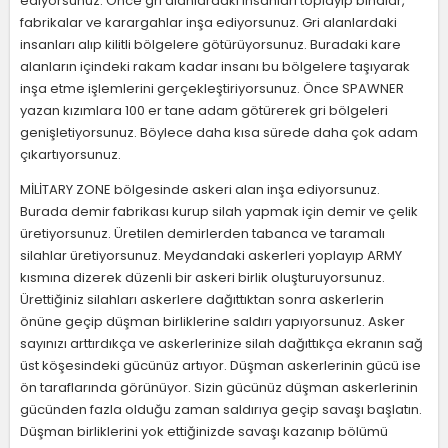
ediyorsunuz. Önce gri alanlardaki insanları toplayıp binalar,
fabrikalar ve karargahlar inşa ediyorsunuz. Gri alanlardaki
insanları alıp kilitli bölgelere götürüyorsunuz. Buradaki kare
alanların içindeki rakam kadar insanı bu bölgelere taşıyarak
inşa etme işlemlerini gerçekleştiriyorsunuz. Önce SPAWNER
yazan kızımlara 100 er tane adam götürerek gri bölgeleri
genişletiyorsunuz. Böylece daha kısa sürede daha çok adam
çıkartıyorsunuz.
MİLİTARY ZONE bölgesinde askeri alan inşa ediyorsunuz.
Burada demir fabrikası kurup silah yapmak için demir ve çelik
üretiyorsunuz. Üretilen demirlerden tabanca ve taramalı
silahlar üretiyorsunuz. Meydandaki askerleri yoplayıp ARMY
kısmına dizerek düzenli bir askeri birlik oluşturuyorsunuz.
Ürettiğiniz silahları askerlere dağıttıktan sonra askerlerin
önüne geçip düşman birliklerine saldırı yapıyorsunuz. Asker
sayınızı arttırdıkça ve askerlerinize silah dağıttıkça ekranın sağ
üst köşesindeki gücünüz artıyor. Düşman askerlerinin gücü ise
ön taraflarında görünüyor. Sizin gücünüz düşman askerlerinin
gücünden fazla olduğu zaman saldırıya geçip savaşı başlatın.
Düşman birliklerini yok ettiğinizde savaşı kazanıp bölümü