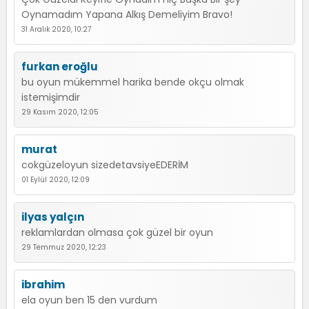
Oynamadım Yapana Alkış Demeliyim Bravo!
31 Aralık 2020, 10:27
furkan eroğlu
bu oyun mükemmel harika bende okçu olmak
istemişimdir
29 Kasım 2020, 12:05
murat
cokgüzeloyun sizedetavsiyeEDERİM
01 Eylül 2020, 12:09
ilyas yalçın
reklamlardan olmasa çok güzel bir oyun
29 Temmuz 2020, 12:23
ibrahim
ela oyun ben 15 den vurdum