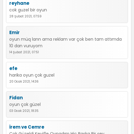
reyhane
cok guzel bir oyun
28 Şubat 2021, 07:59
Emir
oyun müq lann ama reklam var çok ben tam attımda
10 dan vuruyom
14 Şubat 2021, 07:51
efe
harika oyun çok guzel
20 Ocak 2021, 14:36
Fidan
oyun çok güzel
03 Ocak 2021, 18:35
İrem ve Cemre
Çok Güzeldi Keyifle Oynadım Hiç Başka Bir şey