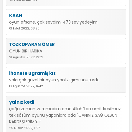
KAAN
oyun efsane. çok sevdim. 473.seviyedeyim
01 Eylül 2022, 08:25
TOZKOPARAN ÖMER
OYUN BİR HARİKA
21 Ağustos 2022, 12:21
ihanete ugramiş kız
vala çok güzel bir oyun yanlızlıgımı unuturdu
13 Ağustos 2022, 14:42
yalnız kedi
çoğu zaman vuramadım ama Allah`tan ümit kesilmez
tek sözüm oyunu yapanlara oda `CANINIZ SAĞ OLSUN
KARDEŞLERİM`dir
29 Nisan 2022, 11:27