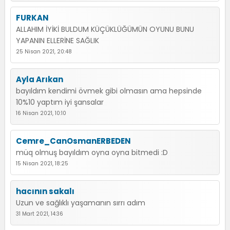
FURKAN
ALLAHIM İYİKİ BULDUM KÜÇÜKLÜĞÜMÜN OYUNU BUNU
YAPANIN ELLERİNE SAĞLIK
25 Nisan 2021, 20:48
Ayla Arıkan
bayıldım kendimi övmek gibi olmasın ama hepsinde
10%10 yaptım iyi şansalar
16 Nisan 2021, 10:10
Cemre_CanOsmanERBEDEN
müq olmuş bayıldım oyna oyna bitmedi :D
15 Nisan 2021, 18:25
hacının sakalı
Uzun ve sağlıklı yaşamanın sırrı adım
31 Mart 2021, 14:36