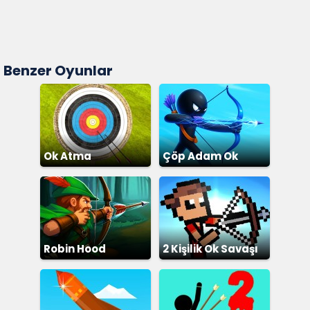
Benzer Oyunlar
Ok Atma
Çöp Adam Ok
Robin Hood
2 Kişilik Ok Savaşı