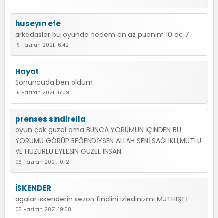
huseyın efe
arkadaslar bu oyunda nedem en az puanım 10 da 7
19 Haziran 2021, 16:42
Hayat
Sonuncuda ben oldum
16 Haziran 2021, 15:09
prenses sindirella
oyun çok güzel ama BUNCA YORUMUN İÇİNDEN BU
YORUMU GÖRÜP BEĞENDİYSEN ALLAH SENİ SAĞLIKLI,MUTLU
VE HUZURLU EYLESİN GÜZEL İNSAN.
06 Haziran 2021, 10:12
İSKENDER
agalar iskenderin sezon finalini izledinizmi MÜTHİŞTİ
05 Haziran 2021, 19:08