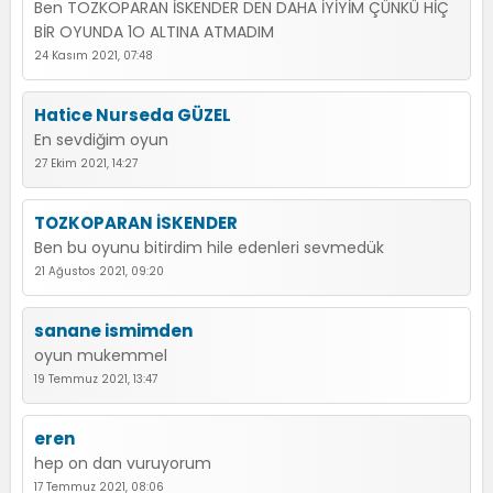
Ben TOZKOPARAN İSKENDER DEN DAHA İYİYİM ÇÜNKÜ HİÇ
BİR OYUNDA 1O ALTINA ATMADIM
24 Kasım 2021, 07:48
Hatice Nurseda GÜZEL
En sevdiğim oyun
27 Ekim 2021, 14:27
TOZKOPARAN İSKENDER
Ben bu oyunu bitirdim hile edenleri sevmedük
21 Ağustos 2021, 09:20
sanane ismimden
oyun mukemmel
19 Temmuz 2021, 13:47
eren
hep on dan vuruyorum
17 Temmuz 2021, 08:06