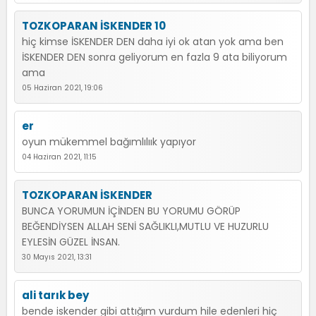
TOZKOPARAN İSKENDER 10
hiç kimse İSKENDER DEN daha iyi ok atan yok ama ben
İSKENDER DEN sonra geliyorum en fazla 9 ata biliyorum
ama
05 Haziran 2021, 19:06
er
oyun mükemmel bağımlılıık yapıyor
04 Haziran 2021, 11:15
TOZKOPARAN İSKENDER
BUNCA YORUMUN İÇİNDEN BU YORUMU GÖRÜP
BEĞENDİYSEN ALLAH SENİ SAĞLIKLI,MUTLU VE HUZURLU
EYLESİN GÜZEL İNSAN.
30 Mayıs 2021, 13:31
ali tarık bey
bende iskender gibi attığım vurdum hile edenleri hiç