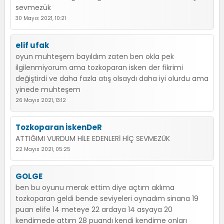
sevmezük
30 Mayıs 2021, 10:21
elif ufak
oyun muhteşem bayıldım zaten ben okla pek
ilgilenmiyorum ama tozkoparan isken der fikrimi
değiştirdi ve daha fazla atış olsaydı daha iyi olurdu ama
yinede muhteşem
26 Mayıs 2021, 13:12
Tozkoparan İskenDeR
ATTIĞIMI VURDUM HİLE EDENLERİ HİÇ SEVMEZÜK
22 Mayıs 2021, 05:25
GOLGE
ben bu oyunu merak ettim diye açtım aklıma
tozkoparan geldi bende seviyeleri oynadım sinana 19
puan elife 14 meteye 22 ardaya 14 asyaya 20
kendimede attım 28 puandı kendi kendime onları