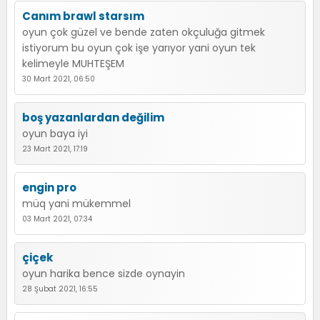
Canım brawl starsım
oyun çok güzel ve bende zaten okçuluğa gitmek
istiyorum bu oyun çok işe yarıyor yani oyun tek
kelimeyle MUHTEŞEM
30 Mart 2021, 06:50
boş yazanlardan değilim
oyun baya iyi
23 Mart 2021, 17:19
engin pro
müq yani mükemmel
03 Mart 2021, 07:34
çiçek
oyun harika bence sizde oynayin
28 Şubat 2021, 16:55