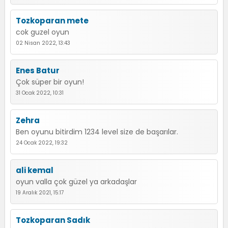
Tozkoparan mete
cok guzel oyun
02 Nisan 2022, 13:43
Enes Batur
Çok süper bir oyun!
31 Ocak 2022, 10:31
Zehra
Ben oyunu bitirdim 1234 level size de başarılar.
24 Ocak 2022, 19:32
ali kemal
oyun valla çok güzel ya arkadaşlar
19 Aralık 2021, 15:17
Tozkoparan Sadık