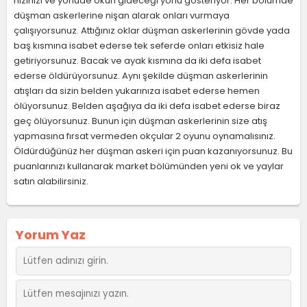
hızınızı ve yönüde okun gideceği yönü gösteriyor. Her bölümde
düşman askerlerine nişan alarak onları vurmaya
çalışıyorsunuz. Attığınız oklar düşman askerlerinin gövde yada
baş kısmına isabet ederse tek seferde onları etkisiz hale
getiriyorsunuz. Bacak ve ayak kısmına da iki defa isabet
ederse öldürüyorsunuz. Aynı şekilde düşman askerlerinin
atışları da sizin belden yukarınıza isabet ederse hemen
ölüyorsunuz. Belden aşağıya da iki defa isabet ederse biraz
geç ölüyorsunuz. Bunun için düşman askerlerinin size atış
yapmasına fırsat vermeden okçular 2 oyunu oynamalısınız.
Öldürdüğünüz her düşman askeri için puan kazanıyorsunuz. Bu
puanlarınızı kullanarak market bölümünden yeni ok ve yaylar
satın alabilirsiniz.
Yorum Yaz