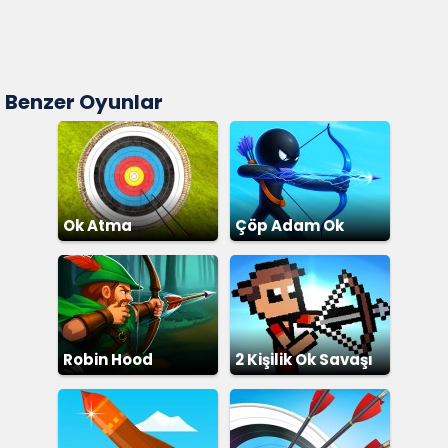
Benzer Oyunlar
Ok Atma
Çöp Adam Ok
Robin Hood
2 Kişilik Ok Savaşı