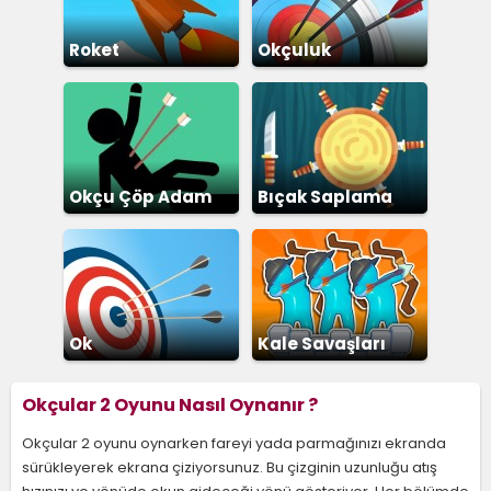
Roket
Okçuluk
Okçu Çöp Adam
Bıçak Saplama
Ok
Kale Savaşları
Okçular 2 Oyunu Nasıl Oynanır ?
Okçular 2 oyunu oynarken fareyi yada parmağınızı ekranda
sürükleyerek ekrana çiziyorsunuz. Bu çizginin uzunluğu atış