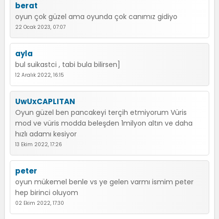
berat
oyun çok güzel ama oyunda çok canımız gidiyo
22 Ocak 2023, 07:07
ayla
bul suikastci , tabi bula bilirsen]
12 Aralık 2022, 16:15
UwUxCAPLITAN
Oyun güzel ben pancakeyi terçih etmiyorum Vüris
mod ve vüris modda beleşden 1milyon altın ve daha
hızlı adamı kesiyor
13 Ekim 2022, 17:26
peter
oyun mükemel benle vs ye gelen varmı ismim peter
hep birinci oluyom
02 Ekim 2022, 17:30