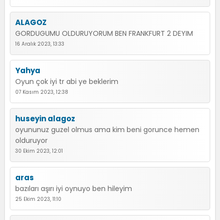
ALAGOZ
GORDUGUMU OLDURUYORUM BEN FRANKFURT 2 DEYIM
16 Aralık 2023, 13:33
Yahya
Oyun çok iyi tr abi ye beklerim
07 Kasım 2023, 12:38
huseyin alagoz
oyununuz guzel olmus ama kim beni gorunce hemen
olduruyor
30 Ekim 2023, 12:01
aras
bazıları aşırı iyi oynuyo ben hileyim
25 Ekim 2023, 11:10