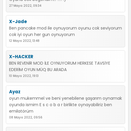
27 Mayıs 2022, 09:34
X-Jade
Ben pancake mod ile oynuyorum oyunu cok seviyorum
cok iyi oyun her gun oynuyorum
12 Mayıs 2022, 13:48
X-HACKER
BEN REVENİR MOD İLE OYNUYORUM HERKESE TAVSİYE
EDERİM OYUN MÜQ BU ARADA
10 Mayıs 2022, 19:13
Ayaz
oyun mukemmel ve beni yenebilene şaşarım oynamak
oyunda ismim E s c o b a r birlikte oynayabiliriz ben
emilatörüm
08 Mayıs 2022, 09:56