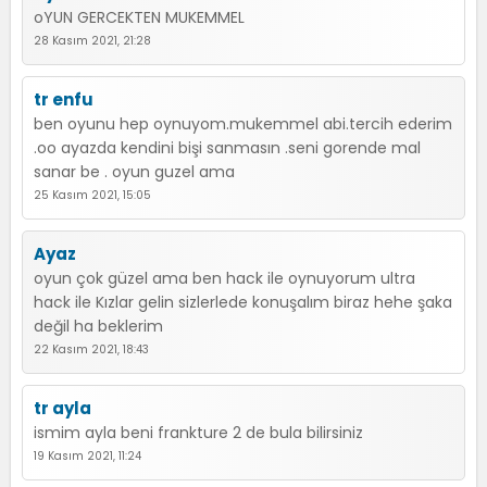
oYUN GERCEKTEN MUKEMMEL
28 Kasım 2021, 21:28
tr enfu
ben oyunu hep oynuyom.mukemmel abi.tercih ederim
.oo ayazda kendini bişi sanmasın .seni gorende mal
sanar be . oyun guzel ama
25 Kasım 2021, 15:05
Ayaz
oyun çok güzel ama ben hack ile oynuyorum ultra
hack ile Kızlar gelin sizlerlede konuşalım biraz hehe şaka
değil ha beklerim
22 Kasım 2021, 18:43
tr ayla
ismim ayla beni frankture 2 de bula bilirsiniz
19 Kasım 2021, 11:24