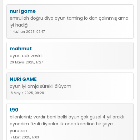
nuri game
emrullah doğru diyo oyun taming io dan çalınmış ama
iyi hadiğ
11 Haziran 2025, 09:47
mahmut
oyun cok zevkli
29 Mayıs 2025, 17:27
NURİ GAME
oyun iyi amja sürekli ölüyom
18 Mayıs 2025, 09:28
t90
bilenleriniz vardır beni belki oyun çok güzel 4 yıl araklı
oynadım fizuli diyenler ilk önce kendine bir şeye
yaratsın
17 Mart 2025, 17:03