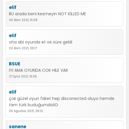
elif
BU arada beni kesmeyin NOT KİLLED ME
09 Ekim 2021, 15:58
elif
oha abi oyunda et ve süre geldi
02 Ekim 2021, 05:17
BSUE
IYI AMA OYUNDA COK HİLE VAR
27 Eylül 2021, 16:06
elif
çok güzel oyun faket hep disconected oluyo hemde
tam türk buduğumdaXD
26 Ağustos 2021, 06:12
sanene