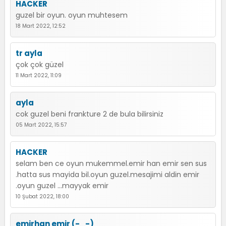
HACKER
guzel bir oyun. oyun muhtesem
18 Mart 2022, 12:52
tr ayla
çok çok güzel
11 Mart 2022, 11:09
ayla
cok guzel beni frankture 2 de bula bilirsiniz
05 Mart 2022, 15:57
HACKER
selam ben ce oyun mukemmel.emir han emir sen sus
.hatta sus mayida bil.oyun guzel.mesajimi aldin emir
.oyun guzel ...mayyak emir
10 Şubat 2022, 18:00
emirhan emir (-_-)