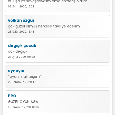
buluşalım savaşmıyalım ama arkadaş olalım
08 Ekim 2020, 18:29
volkan özgür
çok güzel olmuş herkese tavsiye ederim
28 Eylül 2020, 15:44
degişik çocuk
cok değişik
27 Eylül 2020, 09:22
oynayıcı
*oyun muhteşem*
29 Temmuz 2020, 13:35
PRO
GUZEL OYUN AGA
19 Temmuz 2020, 08:37