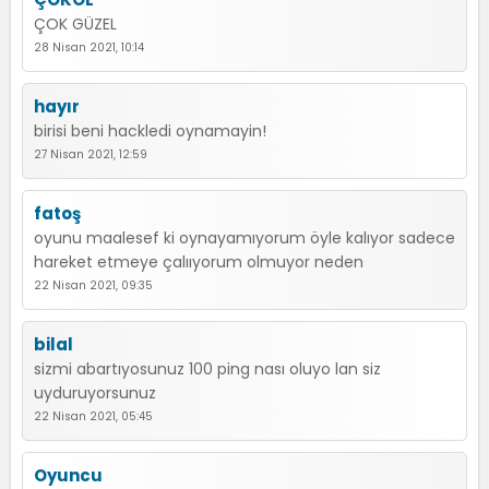
ÇOK GÜZEL
28 Nisan 2021, 10:14
hayır
birisi beni hackledi oynamayin!
27 Nisan 2021, 12:59
fatoş
oyunu maalesef ki oynayamıyorum öyle kalıyor sadece
hareket etmeye çalııyorum olmuyor neden
22 Nisan 2021, 09:35
bilal
sizmi abartıyosunuz 100 ping nası oluyo lan siz
uyduruyorsunuz
22 Nisan 2021, 05:45
Oyuncu