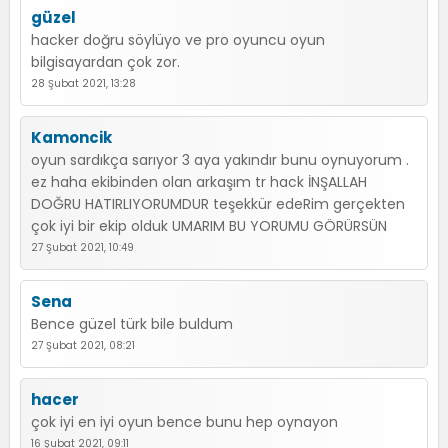
güzel
hacker doğru söylüyo ve pro oyuncu oyun
bilgisayardan çok zor.
28 Şubat 2021, 13:28
Kamoncik
oyun sardıkça sarıyor 3 aya yakındır bunu oynuyorum .
ez haha ekibinden olan arkaşım tr hack İNŞALLAH
DOĞRU HATIRLIYORUMDUR teşekkür edeRim gerçekten
çok iyi bir ekip olduk UMARIM BU YORUMU GÖRÜRSÜN
27 Şubat 2021, 10:49
Sena
Bence güzel türk bile buldum
27 Şubat 2021, 08:21
hacer
çok iyi en iyi oyun bence bunu hep oynayon
16 Şubat 2021, 09:11