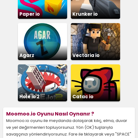
Paper io
Krunker io
Agarz
Vectaria io
Hole io 2
Catac io
Moomoo.io Oyunu Nasıl Oynanır ?
Moomoo.io oyunu ile meydanda dolaşarak kılıç, elma, duvar
ve yel değirmenleri topluyorsunuz. Yön (OK) tuşlarıyla
savaşçınızı yönlendiriyorsunuz. Fare ile tıklayarak veya "SPACE"