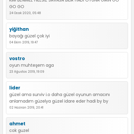
KIM BENIMLE HILESIZ SAVASA BILIR HADI OYUNA GIRIN GO
GO GO
24 Ocak 2020, 05:48
yiğithan
bayağı güzel çok iyi
04 Ekim 2019, 19:47
vostro
oyun muhteşem aga
23 Ağustos 2019, 19:09
lider
güzel ama surviv i.o daha güzel oyunun amacını
anlamadım güzelya güzel idare eder hadi by by
02 Haziran 2019, 20:41
ahmet
cok guzel