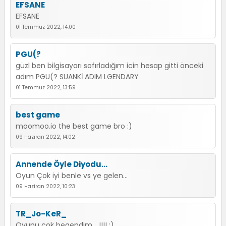
EFSANE
EFSANE
01 Temmuz 2022, 14:00
PGU(?
güzl ben bilgisayarı sofırladığım icin hesap gitti önceki
adım PGU(? SUANKİ ADIM LGENDARY
01 Temmuz 2022, 13:59
best game
moomoo.io the best game bro :)
09 Haziran 2022, 14:02
Annende Öyle Diyodu...
Oyun Çok iyi benle vs ye gelen...
09 Haziran 2022, 10:23
TR_Jo-KeR_
Oyunu cok begendim... !!!! :)