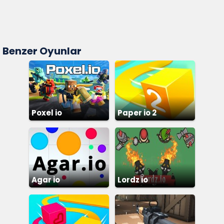
Benzer Oyunlar
Poxel io
Paper io 2
Agar io
Lordz io