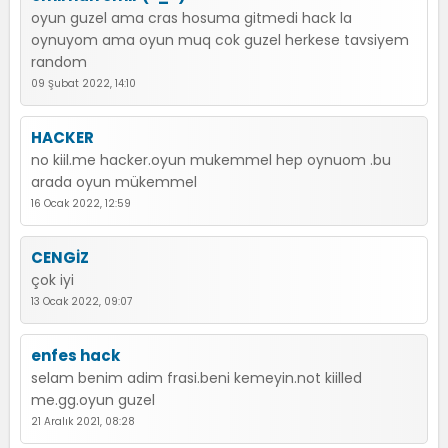
oyun guzel ama cras hosuma gitmedi hack la
oynuyom ama oyun muq cok guzel herkese tavsiyem
random
09 Şubat 2022, 14:10
HACKER
no kiil.me hacker.oyun mukemmel hep oynuom .bu
arada oyun mükemmel
16 Ocak 2022, 12:59
CENGİZ
çok iyi
13 Ocak 2022, 09:07
enfes hack
selam benim adim frasi.beni kemeyin.not kiilled
me.gg.oyun guzel
21 Aralık 2021, 08:28