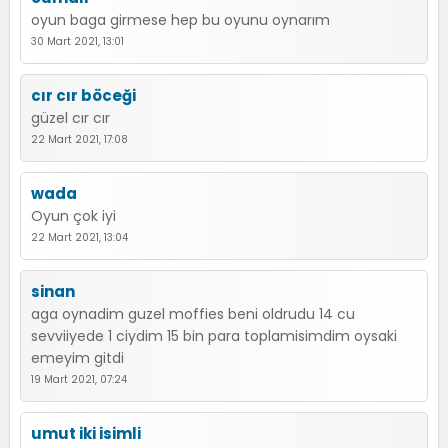
oyun baga girmese hep bu oyunu oynarım
30 Mart 2021, 13:01
cır cır böceği
güzel cır cır
22 Mart 2021, 17:08
wada
Oyun çok iyi
22 Mart 2021, 13:04
sinan
aga oynadim guzel moffies beni oldrudu 14 cu
sevviiyede 1 ciydim 15 bin para toplamisimdim oysaki
emeyim gitdi
19 Mart 2021, 07:24
umut iki isimli