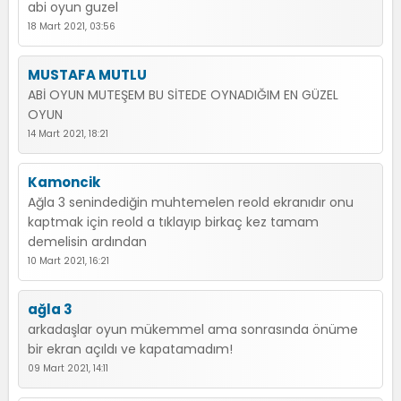
abi oyun guzel
18 Mart 2021, 03:56
MUSTAFA MUTLU
ABİ OYUN MUTEŞEM BU SİTEDE OYNADIĞIM EN GÜZEL
OYUN
14 Mart 2021, 18:21
Kamoncik
Ağla 3 senindediğin muhtemelen reold ekranıdır onu
kaptmak için reold a tıklayıp birkaç kez tamam
demelisin ardından
10 Mart 2021, 16:21
ağla 3
arkadaşlar oyun mükemmel ama sonrasında önüme
bir ekran açıldı ve kapatamadım!
09 Mart 2021, 14:11