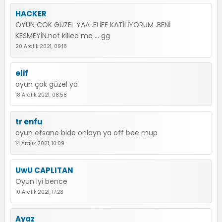
HACKER
OYUN COK GUZEL YAA .ELİFE KATİLİYORUM .BENİ
KESMEYİN.not killed me ... gg
20 Aralık 2021, 09:18
elif
oyun çok güzel ya
18 Aralık 2021, 08:58
tr enfu
oyun efsane bide onlayn ya off bee mup
14 Aralık 2021, 10:09
UwU CAPLITAN
Oyun iyi bence
10 Aralık 2021, 17:23
Ayaz