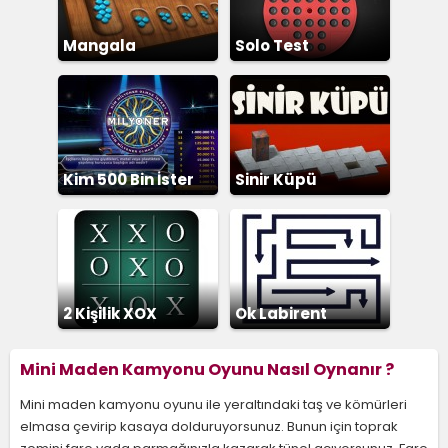
Mangala
Solo Test
Kim 500 Bin İster
Sinir Küpü
2 Kişilik XOX
Ok Labirent
Bulmaca
Mini Maden Kamyonu Oyunu Nasıl Oynanır ?
Mini maden kamyonu oyunu ile yeraltındaki taş ve kömürleri
elmasa çevirip kasaya dolduruyorsunuz. Bunun için toprak