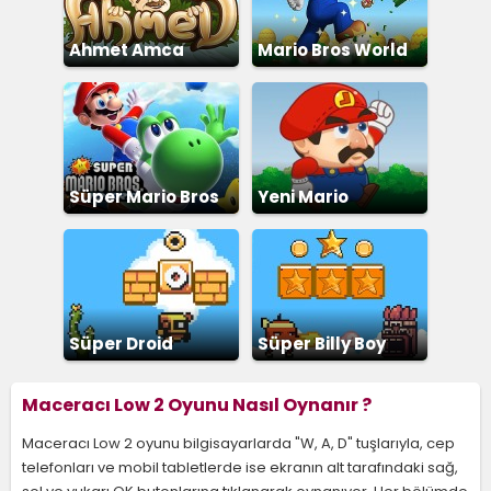
Ahmet Amca
Mario Bros World
Süper Mario Bros
Yeni Mario
Koşu
Süper Droid
Süper Billy Boy
Adventure
Maceracı Low 2 Oyunu Nasıl Oynanır ?
Maceracı Low 2 oyunu bilgisayarlarda "W, A, D" tuşlarıyla, cep
telefonları ve mobil tabletlerde ise ekranın alt tarafındaki sağ,