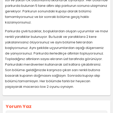
sol ve yukarı OK butonlarına tıklanarak oynanıyor. Her bölümde
parkurda bulunan 5 tane altını alıp parkurun sonuna ulaşmanız
gerekiyor. Parkurun sonundaki kupayı alarak bölümü
tamamlıyorsunuz ve bir sonraki bölüme geçiş hakkı
kazanıyorsunuz.
Parkurda çivili tuzaklar, boşluklardan oluşan uçurumlar ve mavi
renkli yaratıklar bulunuyor. Bu tuzak ve yaratıklara 2 kere
yakalanırsanız ölüyorsunuz ve aynı bölüme tekrardan
başlıyorsunuz. Aynı şekilde uçyurumlardan aşağı düşerseniz
de yanıyorsunuz. Parkurda ilerledikçe altınları topluyorsunuz.
Topladığınız altınların sayısı ekranın üst tarafında görünüyor.
Parkurdaki merdivenleri kullanarak üst katlara çıkabilirsiniz.
Son bölüme geldiğinizde karşınıza çıkan sarı renkli butona
basarak kupanın doğmasını sağlayın. Sonrada kupayı alıp
bölümü tamamlayın. Her bölümde farklı bir heyecan
yaşayarak maceracı low 2 oyunu oynayın.
Yorum Yaz