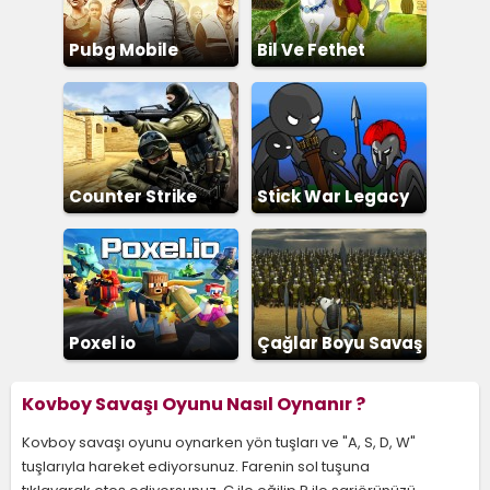
Pubg Mobile
Bil Ve Fethet
Counter Strike
Stick War Legacy
Poxel io
Çağlar Boyu Savaş
2
Kovboy Savaşı Oyunu Nasıl Oynanır ?
Kovboy savaşı oyunu oynarken yön tuşları ve "A, S, D, W"
tuşlarıyla hareket ediyorsunuz. Farenin sol tuşuna