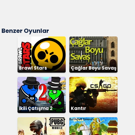
Benzer Oyunlar
Brawl Stars
Çağlar Boyu Savaş
İkili Çatışma 2
Kantır