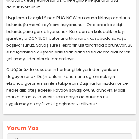
tıklayarak eteş ediyorsunuz. C ile eğilip R ile şarjörünüzü
dolduruyorsunuz.
Uygulama ilk açıldığında PLAY NOW butonuna tıklayıp odaların
bulunduğu menü sayfasını açıyorsunuz. Odalarda kaç kişi
bulunduğunu görebiliyorsunuz. Buradan en kalabalık odayı
işaretleyip CONNECT butonuna tıklayarak kasabada savaşa
başlıyorsunuz. Savaş süresi ekranın üst tarafında görünüyor. Bu
süre içerisinde düşmanlarınızdan daha fazla adam öldürerek
çatışmayı lider olarak tamamlayın.
Öldüğünüzde kasabanın herhangi bir yerinden yeniden
doğuyorsunuz. Düşmanların konumunu öğrenmek için
ekranda görünen isimleri takip edin. Düşmanlarınızdan önce
hedef alıp ateş ederek kovboy savaşı oyunu oynayın. Mobil
marketlerde Wild West Clash adıyla da bulunan bu
uygulamayla keyifli vakit geçirmenizi diliyoruz.
Yorum Yaz