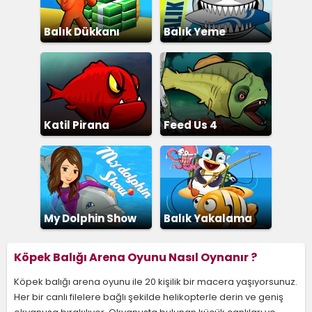
Balık Dükkanı
Balık Yeme
Katil Pirana
Feed Us 4
My Dolphin Show
Balık Yakalama
Köpek Balığı Arena Oyunu Nasıl Oynanır ?
Köpek balığı arena oyunu ile 20 kişilik bir macera yaşıyorsunuz.
Her bir canlı filelere bağlı şekilde helikopterle derin ve geniş