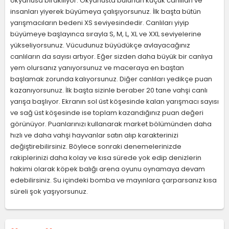
okyanusa bırakılıyor. Okyanusta bulunan küçük canlıları ve
insanları yiyerek büyümeya çalışıyorsunuz. İlk başta bütün
yarışmacıların bedeni XS seviyesindedir. Canlıları yiyip
büyümeye başlayınca sırayla S, M, L, XL ve XXL seviyelerine
yükseliyorsunuz. Vücudunuz büyüdükçe avlayacağınız
canlıların da sayısı artıyor. Eğer sizden daha büyük bir canlıya
yem olursanız yanıyorsunuz ve maceraya en baştan
başlamak zorunda kalıyorsunuz. Diğer canlıları yedikçe puan
kazanıyorsunuz. İlk başta sizinle beraber 20 tane vahşi canlı
yarışa başlıyor. Ekranın sol üst köşesinde kalan yarışmacı sayısı
ve sağ üst köşesinde ise toplam kazandığınız puan değeri
görünüyor. Puanlarınızı kullanarak market bölümünden daha
hızlı ve daha vahşi hayvanlar satın alıp karakterinizi
değiştirebilirsiniz. Böylece sonraki denemelerinizde
rakiplerinizi daha kolay ve kısa sürede yok edip denizlerin
hakimi olarak köpek balığı arena oyunu oynamaya devam
edebilirsiniz. Su içindeki bomba ve mayınlara çarparsanız kısa
süreli şok yaşıyorsunuz.