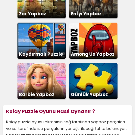
Zor Yapboz
En İyi Yapboz
Kaydırmalı Puzzle
Among Us Yapboz
Barbie Yapboz
Günlük Yapboz
Kolay Puzzle Oyunu Nasıl Oynanır ?
Kolay puzzle oyunu ekranının sağ tarafında yapboz parçaları
ve sol tarafında ise parçaların yerleştirileceği tahta bulunuyor.