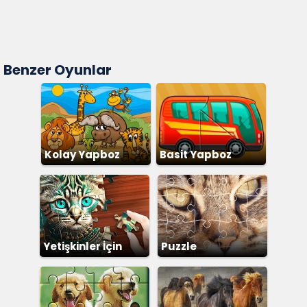
Benzer Oyunlar
Kolay Yapboz
Basit Yapboz
Yetişkinler İçin
Puzzle
Yapboz