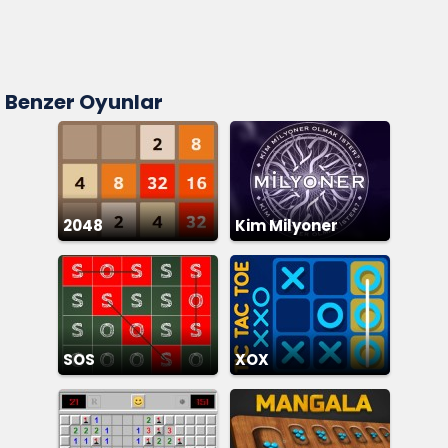
Benzer Oyunlar
2048
Kim Milyoner
Olmak İster
SOS
XOX