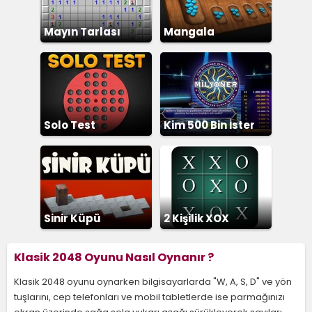
Mayın Tarlası
Mangala
Solo Test
Kim 500 Bin İster
Sinir Küpü
2 Kişilik XOX
Klasik 2048 Oyunu Nasıl Oynanır ?
Klasik 2048 oyunu oynarken bilgisayarlarda "W, A, S, D" ve yön
tuşlarını, cep telefonları ve mobil tabletlerde ise parmağınızı