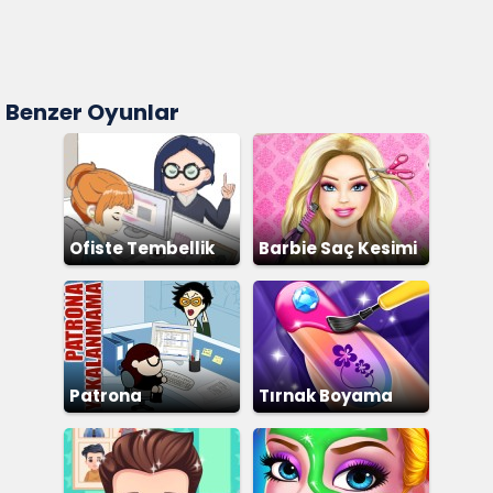
Benzer Oyunlar
Ofiste Tembellik
Barbie Saç Kesimi
Patrona
Tırnak Boyama
Yakalanmama