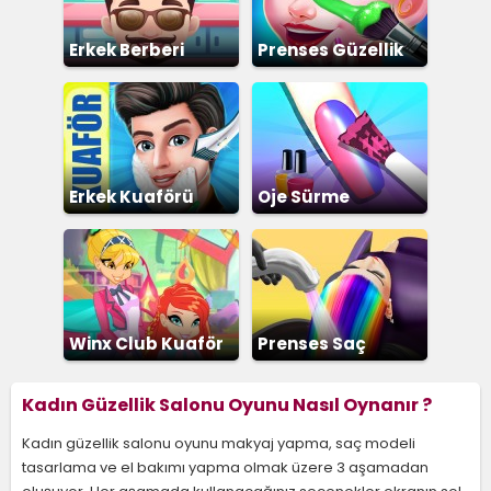
Erkek Berberi
Prenses Güzellik
Salonu
Erkek Kuaförü
Oje Sürme
Winx Club Kuaför
Prenses Saç
Boyama
Kadın Güzellik Salonu Oyunu Nasıl Oynanır ?
Kadın güzellik salonu oyunu makyaj yapma, saç modeli
tasarlama ve el bakımı yapma olmak üzere 3 aşamadan