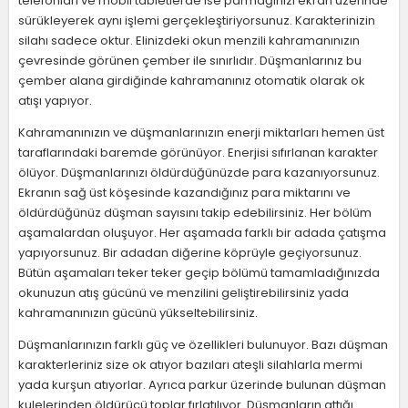
telefonları ve mobil tabletlerde ise parmağınızı ekran üzerinde
sürükleyerek aynı işlemi gerçekleştiriyorsunuz. Karakterinizin
silahı sadece oktur. Elinizdeki okun menzili kahramanınızın
çevresinde görünen çember ile sınırlıdır. Düşmanlarınız bu
çember alana girdiğinde kahramanınız otomatik olarak ok
atışı yapıyor.
Kahramanınızın ve düşmanlarınızın enerji miktarları hemen üst
taraflarındaki baremde görünüyor. Enerjisi sıfırlanan karakter
ölüyor. Düşmanlarınızı öldürdüğünüzde para kazanıyorsunuz.
Ekranın sağ üst köşesinde kazandığınız para miktarını ve
öldürdüğünüz düşman sayısını takip edebilirsiniz. Her bölüm
aşamalardan oluşuyor. Her aşamada farklı bir adada çatışma
yapıyorsunuz. Bir adadan diğerine köprüyle geçiyorsunuz.
Bütün aşamaları teker teker geçip bölümü tamamladığınızda
okunuzun atış gücünü ve menzilini geliştirebilirsiniz yada
kahramanınızın gücünü yükseltebilirsiniz.
Düşmanlarınızın farklı güç ve özellikleri bulunuyor. Bazı düşman
karakterleriniz size ok atıyor bazıları ateşli silahlarla mermi
yada kurşun atıyorlar. Ayrıca parkur üzerinde bulunan düşman
kulelerinden öldürücü toplar fırlatılıyor. Düşmanların attığı