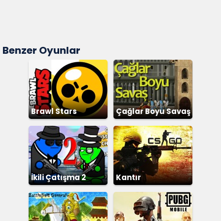
Benzer Oyunlar
Brawl Stars
Çağlar Boyu Savaş
İkili Çatışma 2
Kantır