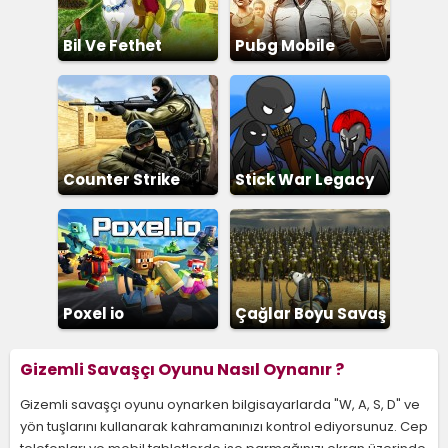
Bil Ve Fethet
Pubg Mobile
Counter Strike
Stick War Legacy
Poxel io
Çağlar Boyu Savaş
2
Gizemli Savaşçı Oyunu Nasıl Oynanır ?
Gizemli savaşçı oyunu oynarken bilgisayarlarda "W, A, S, D" ve
yön tuşlarını kullanarak kahramanınızı kontrol ediyorsunuz. Cep