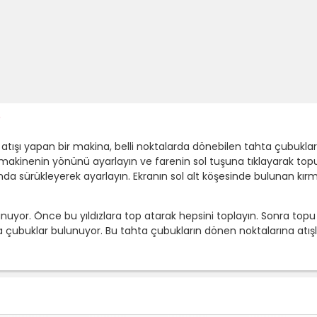
?
p atışı yapan bir makina, belli noktalarda dönebilen tahta çubukla
makinenin yönünü ayarlayın ve farenin sol tuşuna tıklayarak topu
a sürükleyerek ayarlayın. Ekranın sol alt köşesinde bulunan kırm
unuyor. Önce bu yıldızlara top atarak hepsini toplayın. Sonra top
ubuklar bulunuyor. Bu tahta çubukların dönen noktalarına atışl