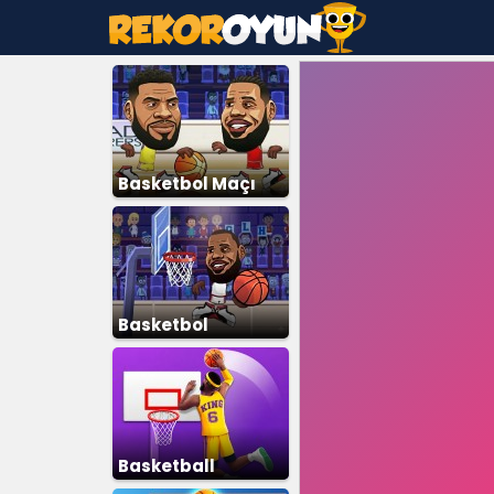
Basketbol Maçı
Basketbol
Yıldızları
Basketball
Superstars