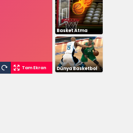
Basket Atma
Tam Ekran
Dünya Basketbol
Şampiyonası