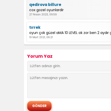
qedirova billure
cox gozel oyunlardir
27 Nisan 2023, 09:59
tırrek
oyun çok güzel aMA 10 LEVEL ok zor ben 2 aydır
19 Mart 2021, 06:21
Yorum Yaz