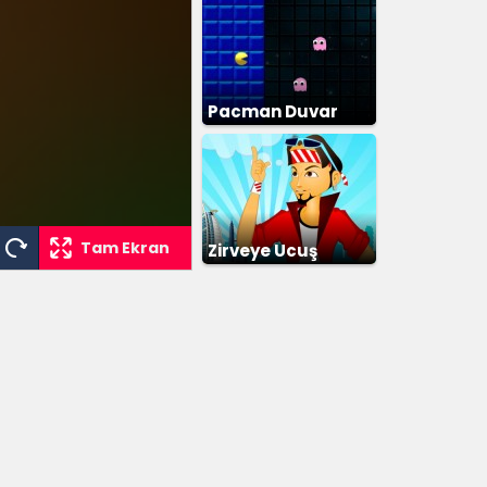
Pacman Duvar
Tam Ekran
Zirveye Ucuş