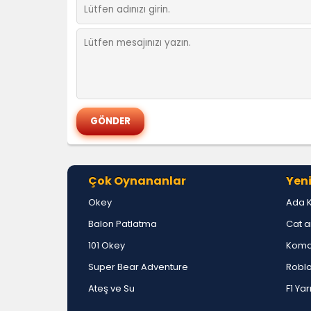
Çok Oynananlar
Yeni
Okey
Ada 
Balon Patlatma
Cat a
101 Okey
Koma
Super Bear Adventure
Roblo
Ateş ve Su
F1 Yar