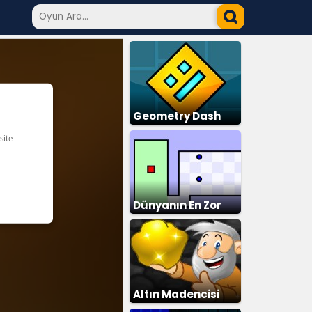
Geometry Dash
Dünyanın En Zor
Altın Madencisi