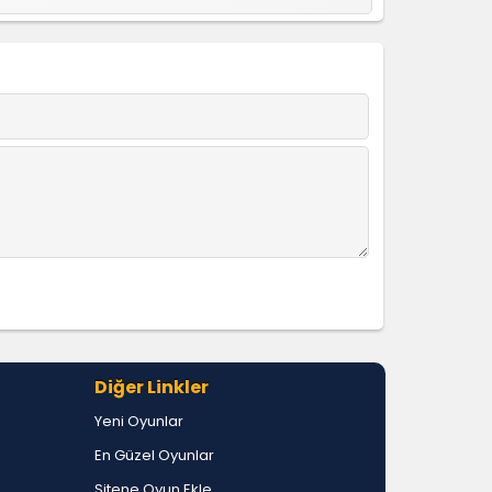
Diğer Linkler
Yeni Oyunlar
En Güzel Oyunlar
Sitene Oyun Ekle