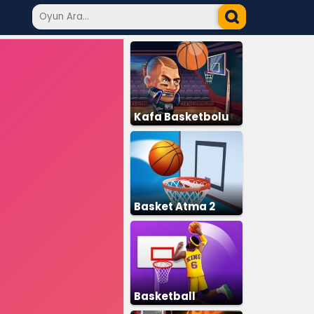
Kafa Basketbolu
Basket Atma 2
Basketball
Superstars