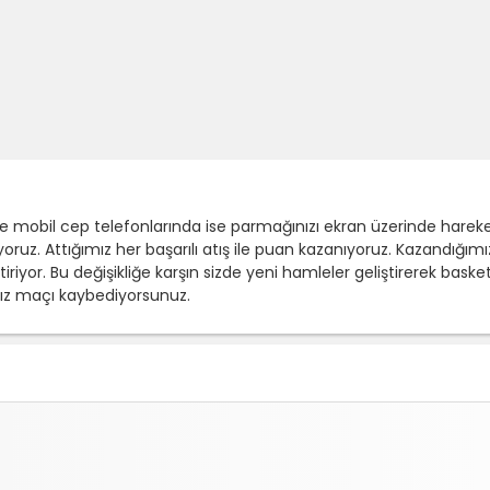
mobil cep telefonlarında ise parmağınızı ekran üzerinde hareket et
oruz. Attığımız her başarılı atış ile puan kazanıyoruz. Kazandığım
iriyor. Bu değişikliğe karşın sizde yeni hamleler geliştirerek bask
nız maçı kaybediyorsunuz.