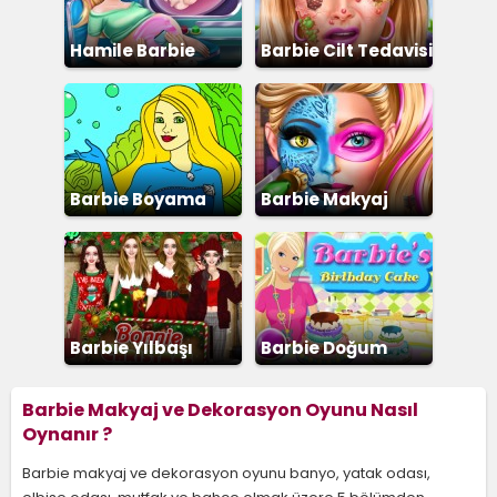
Hamile Barbie
Barbie Cilt Tedavisi
Barbie Boyama
Barbie Makyaj
Barbie Yılbaşı
Barbie Doğum
Partisi
Günü Pastası
Barbie Makyaj ve Dekorasyon Oyunu Nasıl
Oynanır ?
Barbie makyaj ve dekorasyon oyunu banyo, yatak odası,