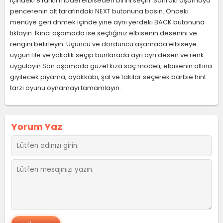
içindeki 8 farklı model elbiseden birini seçin. Sonraki aşamaya
pencerenin alt tarafındaki NEXT butonuna basın. Önceki
menüye geri dnmek içinde yine aynı yerdeki BACK butonuna
tıklayın. İkinci aşamada ise seçtiğiniz elbisenin desenini ve
rengini belirleyin. Üçüncü ve dördüncü aşamada elbiseye
uygun file ve yakalık seçip bunlarada ayrı ayrı desen ve renk
uygulayın.Son aşamada güzel kıza saç modeli, elbisenin altına
giyilecek piyama, ayakkabı, şal ve takılar seçerek barbie hint
tarzı oyunu oynamayı tamamlayın.
Yorum Yaz