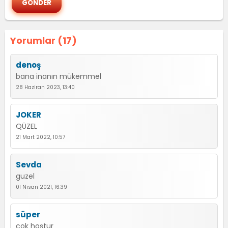
Yorumlar (17)
denoş
bana inanın mükemmel
28 Haziran 2023, 13:40
JOKER
QÜZEL
21 Mart 2022, 10:57
Sevda
guzel
01 Nisan 2021, 16:39
süper
cok hoştur