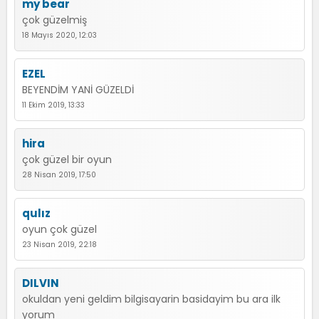
my bear
çok güzelmiş
18 Mayıs 2020, 12:03
EZEL
BEYENDİM YANİ GÜZELDİ
11 Ekim 2019, 13:33
hira
çok güzel bir oyun
28 Nisan 2019, 17:50
qulız
oyun çok güzel
23 Nisan 2019, 22:18
DILVIN
okuldan yeni geldim bilgisayarin basidayim bu ara ilk
yorum