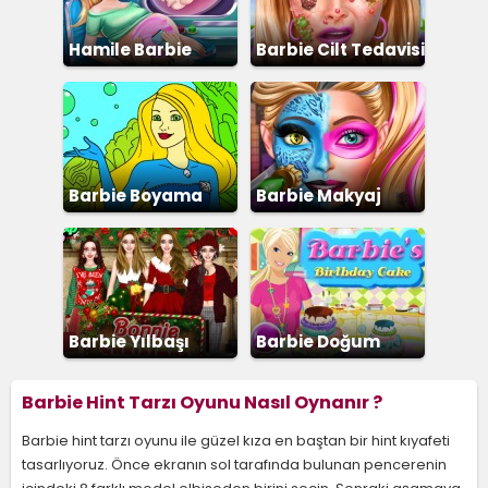
Hamile Barbie
Barbie Cilt Tedavisi
Barbie Boyama
Barbie Makyaj
Barbie Yılbaşı
Barbie Doğum
Partisi
Günü Pastası
Barbie Hint Tarzı Oyunu Nasıl Oynanır ?
Barbie hint tarzı oyunu ile güzel kıza en baştan bir hint kıyafeti
tasarlıyoruz. Önce ekranın sol tarafında bulunan pencerenin