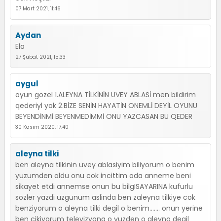
07 Mart 2021, 11:46
Aydan
Ela
27 Şubat 2021, 15:33
aygul
oyun gozel 1.ALEYNA TİLKİNİN UVEY ABLASİ men bildirim
qederiyl yok 2.BİZE SENİN HAYATİN ONEMLİ DEYİL OYUNU
BEYENDİNMİ BEYENMEDİMMİ ONU YAZCASAN BU QEDER
30 Kasım 2020, 17:40
aleyna tilki
ben aleyna tilkinin uvey ablasiyim biliyorum o benim
yuzumden oldu onu cok incittim oda anneme beni
sikayet etdi annemse onun bu bilgISAYARINA kufurlu
sozler yazdi uzgunum aslinda ben zaleyna tilkiye cok
benziyorum o aleyna tilki degil o benim....... onun yerine
ben cikiyorum televizyona o yuzden o aleyna degil