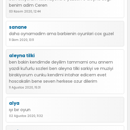
benim adim Ceren
03 Kasım 2020, 12:44
sanane
daha oynamadim ama barbienin oyunlari cox guzel
11 Ekim 2020, 13:11
aleyna tilki
ben bakin kendimde deyilim tammami onu annem
yazdi kufurlu sozleri ben aleyna tilki sarkiyi ve muziyi
birakiyorum cunku kendimi intahar edicem evet
hoscakalin bene seven herkese ozur dilerim
11 Ağustos 2020, 15:31
alya
ıyı bır oyun
02 Ağustos 2020, 11:32