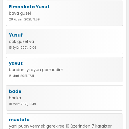
Elmas kafa Yusuf
baya guzel
28 Kasım 2021, 13:59
Yusuf
cok guzel ya
15 Eylül 2021, 10:06
yavuz
bundan iyi oyun gormedim
13 Mart 2021, 17:31
bade
harika
01 Mart 2021, 10:49
mustafa
yani puan vermek gerekirse 10 üzerinden 7 karakter