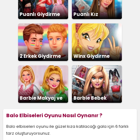
Puanlı Giydirme
Puanlı Kız
Giydirme
2 Erkek Giydirme
Winx Giydirme
Barbie Makyaj ve
Barbie Bebek
Giydirme
Giydirme
Balo Elbiseleri Oyunu Nasıl Oynanır ?
Balo elbiseleri oyunu ile güzel kıza katılacağı gala için 6 farklı
tarz oluşturuyorsunuz.