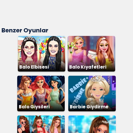
Benzer Oyunlar
Balo Elbisesi
Balo Kıyafetleri
Giydirme
Balo Giysileri
Barbie Giydirme