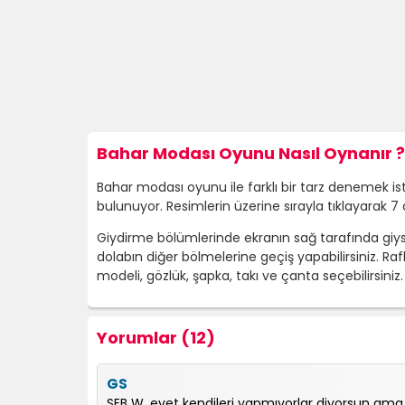
Bahar Modası Oyunu Nasıl Oynanır ?
Bahar modası oyunu ile farklı bir tarz denemek is
bulunuyor. Resimlerin üzerine sırayla tıklayarak 
Giydirme bölümlerinde ekranın sağ tarafında giysi 
dolabın diğer bölmelerine geçiş yapabilirsiniz. Raf
modeli, gözlük, şapka, takı ve çanta seçebilirsin
Yorumlar (12)
GS
SEB W. evet kendileri yapmıyorlar diyorsun ama