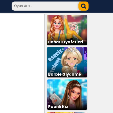
Bahar Kıyafetleri
Barbie Giydirme
Puanlı Kız
Giydirme