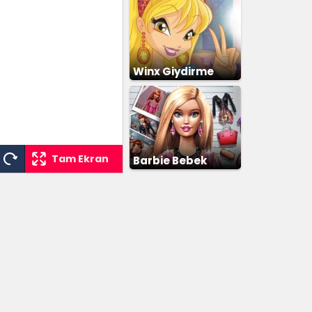
Winx Giydirme
Tam Ekran
Barbie Bebek
Giydirme