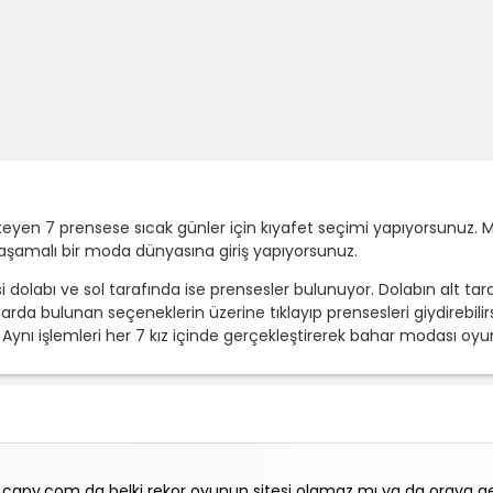
teyen 7 prensese sıcak günler için kıyafet seçimi yapıyorsunuz. 
7 aşamalı bir moda dünyasına giriş yapıyorsunuz.
dolabı ve sol tarafında ise prensesler bulunuyor. Dolabın alt tara
larda bulunan seçeneklerin üzerine tıklayıp prensesleri giydirebilir
iz. Aynı işlemleri her 7 kız içinde gerçekleştirerek bahar modası 
 capy.com da belki rekor oyunun sitesi olamaz mı ya da oraya gel