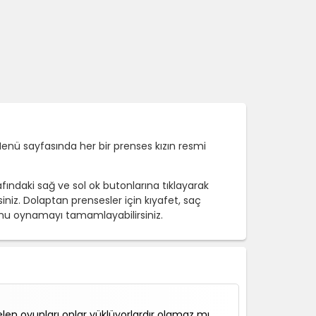
Menü sayfasında her bir prenses kızın resmi
fındaki sağ ve sol ok butonlarına tıklayarak
siniz. Dolaptan prensesler için kıyafet, saç
oyunu oynamayı tamamlayabilirsiniz.
en oyunları onlar yüklüyorlardır olamaz mı