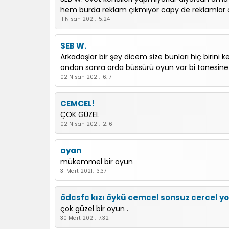
hem burda reklam çıkmıyor capy de reklamlar ç
11 Nisan 2021, 15:24
SEB W.
Arkadaşlar bir şey dicem size bunları hiç birini k
ondan sonra orda büssürü oyun var bi tanesine tı
02 Nisan 2021, 16:17
CEMCEL!
ÇOK GÜZEL
02 Nisan 2021, 12:16
ayan
mükemmel bir oyun
31 Mart 2021, 13:37
ödcsfc kızı öykü cemcel sonsuz cercel yo
çok güzel bir oyun .
30 Mart 2021, 17:32