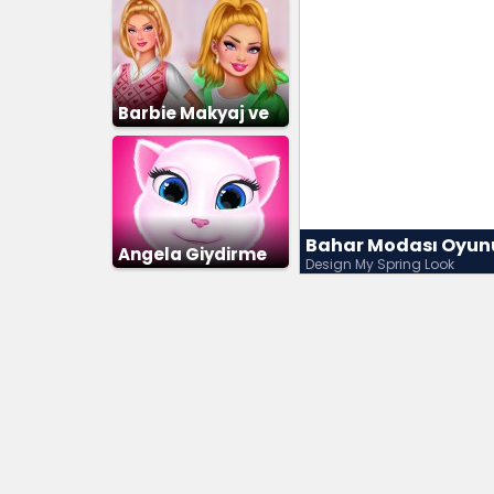
Barbie Makyaj ve
Giydirme
Bahar Modası Oyun
Angela Giydirme
Design My Spring Look