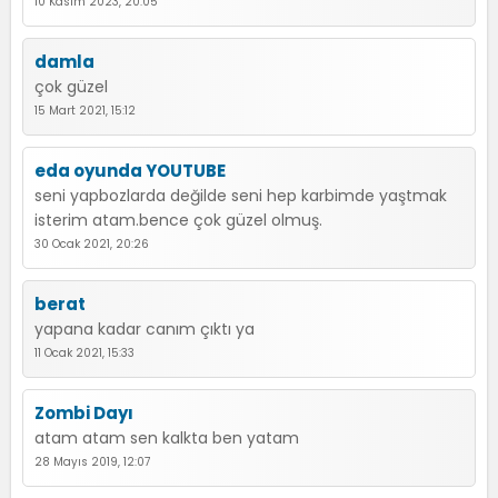
10 Kasım 2023, 20:05
damla
çok güzel
15 Mart 2021, 15:12
eda oyunda YOUTUBE
seni yapbozlarda değilde seni hep karbimde yaştmak
isterim atam.bence çok güzel olmuş.
30 Ocak 2021, 20:26
berat
yapana kadar canım çıktı ya
11 Ocak 2021, 15:33
Zombi Dayı
atam atam sen kalkta ben yatam
28 Mayıs 2019, 12:07