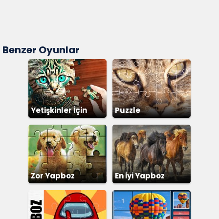
Benzer Oyunlar
Yetişkinler İçin
Puzzle
Yapboz
Zor Yapboz
En İyi Yapboz