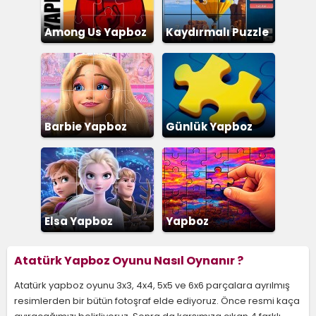
Among Us Yapboz
Kaydırmalı Puzzle
Barbie Yapboz
Günlük Yapboz
Elsa Yapboz
Yapboz
Atatürk Yapboz Oyunu Nasıl Oynanır ?
Atatürk yapboz oyunu 3x3, 4x4, 5x5 ve 6x6 parçalara ayrılmış
resimlerden bir bütün fotoşraf elde ediyoruz. Önce resmi kaça