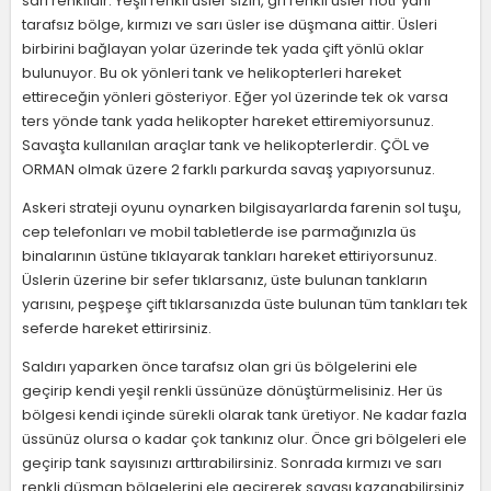
sarı renklidir. Yeşil renkli üsler sizin, gri renkli üsler nötr yani
tarafsız bölge, kırmızı ve sarı üsler ise düşmana aittir. Üsleri
birbirini bağlayan yolar üzerinde tek yada çift yönlü oklar
bulunuyor. Bu ok yönleri tank ve helikopterleri hareket
ettireceğin yönleri gösteriyor. Eğer yol üzerinde tek ok varsa
ters yönde tank yada helikopter hareket ettiremiyorsunuz.
Savaşta kullanılan araçlar tank ve helikopterlerdir. ÇÖL ve
ORMAN olmak üzere 2 farklı parkurda savaş yapıyorsunuz.
Askeri strateji oyunu oynarken bilgisayarlarda farenin sol tuşu,
cep telefonları ve mobil tabletlerde ise parmağınızla üs
binalarının üstüne tıklayarak tankları hareket ettiriyorsunuz.
Üslerin üzerine bir sefer tıklarsanız, üste bulunan tankların
yarısını, peşpeşe çift tıklarsanızda üste bulunan tüm tankları tek
seferde hareket ettirirsiniz.
Saldırı yaparken önce tarafsız olan gri üs bölgelerini ele
geçirip kendi yeşil renkli üssünüze dönüştürmelisiniz. Her üs
bölgesi kendi içinde sürekli olarak tank üretiyor. Ne kadar fazla
üssünüz olursa o kadar çok tankınız olur. Önce gri bölgeleri ele
geçirip tank sayısınızı arttırabilirsiniz. Sonrada kırmızı ve sarı
renkli düşman bölgelerini ele geçirerek savaşı kazanabilirsiniz.