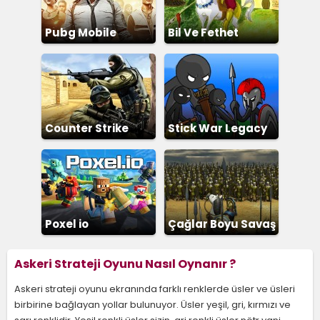
Pubg Mobile
Bil Ve Fethet
Counter Strike
Stick War Legacy
Poxel io
Çağlar Boyu Savaş
2
Askeri Strateji Oyunu Nasıl Oynanır ?
Askeri strateji oyunu ekranında farklı renklerde üsler ve üsleri
birbirine bağlayan yollar bulunuyor. Üsler yeşil, gri, kırmızı ve