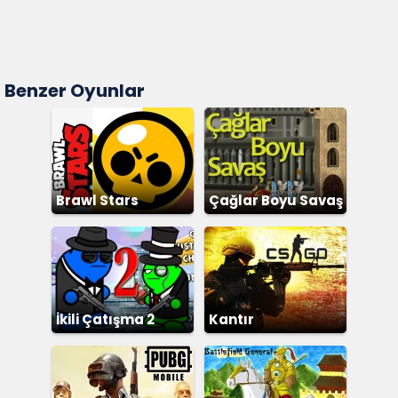
Benzer Oyunlar
Brawl Stars
Çağlar Boyu Savaş
İkili Çatışma 2
Kantır