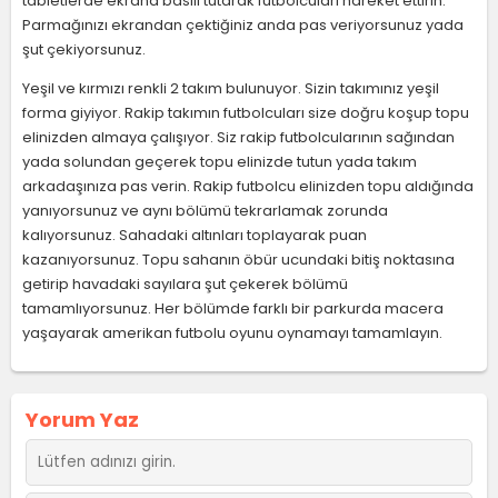
tabletlerde ekrana basılı tutarak futbolcuları hareket ettirin.
Parmağınızı ekrandan çektiğiniz anda pas veriyorsunuz yada
şut çekiyorsunuz.
Yeşil ve kırmızı renkli 2 takım bulunuyor. Sizin takımınız yeşil
forma giyiyor. Rakip takımın futbolcuları size doğru koşup topu
elinizden almaya çalışıyor. Siz rakip futbolcularının sağından
yada solundan geçerek topu elinizde tutun yada takım
arkadaşınıza pas verin. Rakip futbolcu elinizden topu aldığında
yanıyorsunuz ve aynı bölümü tekrarlamak zorunda
kalıyorsunuz. Sahadaki altınları toplayarak puan
kazanıyorsunuz. Topu sahanın öbür ucundaki bitiş noktasına
getirip havadaki sayılara şut çekerek bölümü
tamamlıyorsunuz. Her bölümde farklı bir parkurda macera
yaşayarak amerikan futbolu oyunu oynamayı tamamlayın.
Yorum Yaz