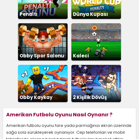
Penaltı
Dünya Kupası
Penaltı
Obby Spor Salonu
Kaleci
Obby Kaykay
2 Kişilik Dövüş
Amerikan Futbolu Oyunu Nasıl Oynanır ?
Amerikan futbolu oyunu fare yada parmağınızı ekran üzerinde
sağa sola sürükleyerek oynanıyor. Cep telefonları ve mobil