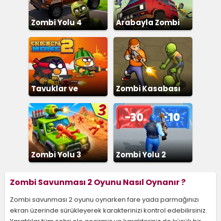
Zombi Yolu 4
Arabayla Zombi
Ezme
Tavuklar ve
Zombi Kasabası
Zombiler 2
Zombi Yolu 3
Zombi Yolu 2
Zombi Savunması 2 Oyunu Nasıl Oynanır ?
Zombi savunması 2 oyunu oynarken fare yada parmağınızı
ekran üzerinde sürükleyerek karakterinizi kontrol edebilirsiniz.