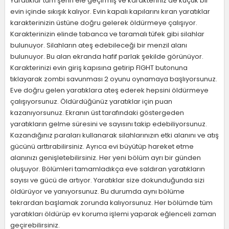
Yaratıklar tüm şehri ele geçirmiş ve karakteriniz de küçük bir
evin içinde sıkışık kalıyor. Evin kapalı kapılarını kıran yaratıklar
karakterinizin üstüne doğru gelerek öldürmeye çalışıyor.
Karakterinizin elinde tabanca ve taramalı tüfek gibi silahlar
bulunuyor. Silahların ateş edebileceği bir menzil alanı
bulunuyor. Bu alan ekranda hafif parlak şekilde görünüyor.
Karakterinizi evin giriş kapısına getirip FIGHT butonuna
tıklayarak zombi savunması 2 oyunu oynamaya başlıyorsunuz.
Eve doğru gelen yaratıklara ateş ederek hepsini öldürmeye
çalışıyorsunuz. Öldürdüğünüz yaratıklar için puan
kazanıyorsunuz. Ekranın üst tarafındaki göstergeden
yaratıkların gelme süresini ve sayısını takip edebiliyorsunuz.
Kazandığınız paraları kullanarak silahlarınızın etki alanını ve atış
gücünü arttırabilirsiniz. Ayrıca evi büyütüp hareket etme
alanınızı genişletebilirsiniz. Her yeni bölüm ayrı bir günden
oluşuyor. Bölümleri tamamladıkça eve saldıran yaratıkların
sayısı ve gücü de artıyor. Yaratıklar size dokunduğunda sizi
öldürüyor ve yanıyorsunuz. Bu durumda aynı bölüme
tekrardan başlamak zorunda kalıyorsunuz. Her bölümde tüm
yaratıkları öldürüp ev koruma işlemi yaparak eğlenceli zaman
geçirebilirsiniz.